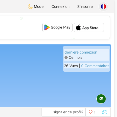
Mode
Connexion
S'inscrire
💖
💕
dernière connexion
Ce mois
26 Vues |
0 Commentaires
signaler ce profil?
3