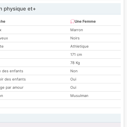
 physique et+
che
Une Femme
x
Marron
veux
Noirs
tte
Athletique
171 cm
78 Kg
 des enfants
Non
oir des enfants
Oui
ge par amour
Oui
on
Musulman