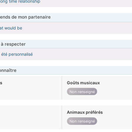
 long time relationship
tends de mon partenaire
hat would be
 à respecter
a été personnalisé
nnaître
ts
Goûts musicaux
Non renseigné
Animaux préférés
Non renseigné