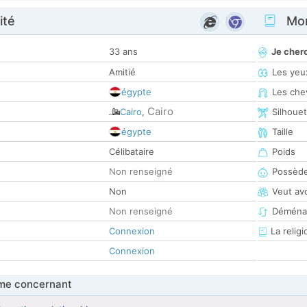
ité
Mon
33 ans
Je cher
Amitié
Les yeu
égypte
Les che
Cairo
Cairo
,
Silhoue
égypte
Taille
Célibataire
Poids
Non renseigné
Possède
Non
Veut av
Non renseigné
Déména
Connexion
La religi
Connexion
me concernant