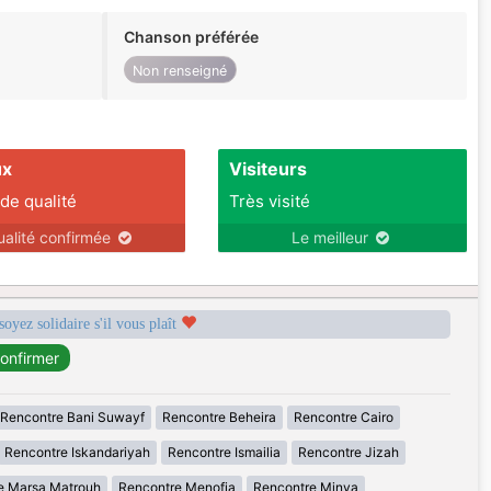
Chanson préférée
Non renseigné
ux
Visiteurs
 de qualité
Très visité
ualité confirmée
Le meilleur
soyez solidaire s'il vous plaît
Rencontre Bani Suwayf
Rencontre Beheira
Rencontre Cairo
Rencontre Iskandariyah
Rencontre Ismailia
Rencontre Jizah
e Marsa Matrouh
Rencontre Menofia
Rencontre Minya