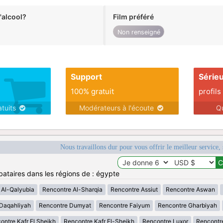
alcool?
Film préféré
Non renseigné
Support
Série
100% gratuit
profils
atuits
Modérateurs à l'écoute
Q
Nous travaillons dur pour vous offrir le meilleur service, 
bataires dans les régions de : égypte
 Al-Qalyubia
Rencontre Al-Sharqia
Rencontre Assiut
Rencontre Aswan
Daqahliyah
Rencontre Dumyat
Rencontre Faiyum
Rencontre Gharbiyah
ontre Kafr El Sheikh
Rencontre Kafr El-Sheikh
Rencontre Luxor
Rencontr