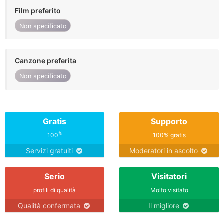
Film preferito
Non specificato
Canzone preferita
Non specificato
Gratis
Supporto
%
100
100% gratis
Servizi gratuiti
Moderatori in ascolto
Serio
Visitatori
profili di qualità
Molto visitato
Qualità confermata
Il migliore