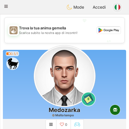
B
ahebik
Toggle
Mode
Accedi
navigation
💖
Trova la tua anima gemella
💖
Scarica subito la nostra app di incontri!
💕
💕
0.5/1
0
Medozarka
Molto tempo
0