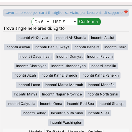
Lavoriamo sodo per darti il miglior servizio, per favore sii di supporto
Trova single nelle aree di: Egitto
Incontri Al-Qalyubia
Incontri Al-Sharqia
Incontri Assiut
Incontri Aswan
Incontri Bani Suwayf
Incontri Beheira
Incontri Cairo
Incontri Daqahliyah
Incontri Dumyat
Incontri Faiyum
Incontri Gharbiyah
Incontri Iskandariyah
Incontri Ismailia
Incontri Jizah
Incontri Kafr El Sheikh
Incontri Kafr El-Sheikh
Incontri Luxor
Incontri Marsa Matrouh
Incontri Menofia
Incontri Minya
Incontri Najran Province
Incontri North Sinai
Incontri Qalyubia
Incontri Qena
Incontri Red Sea
Incontri Sharqia
Incontri Sohag
Incontri South Sinai
Incontri Suez
Incontri Washington
Notizie
|
Truffatori
|
Negozio
|
Opinioni