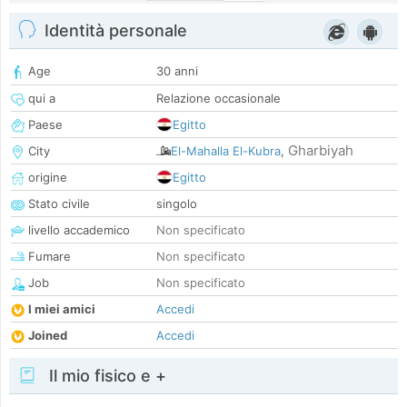
Identità personale
Age
30 anni
qui a
Relazione occasionale
Paese
Egitto
Gharbiyah
City
El-Mahalla El-Kubra
,
origine
Egitto
Stato civile
singolo
livello accademico
Non specificato
Fumare
Non specificato
Job
Non specificato
I miei amici
Accedi
Joined
Accedi
Il mio fisico e +