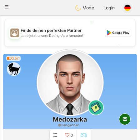
B
ahebik
Toggle
Mode
Login
navigation
💖
Finde deinen perfekten Partner
💖
Lade jetzt unsere Dating-App herunter!
💕
💕
0.5/1
0
Medozarka
Länger her
0