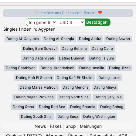
Unterstütze uns für besseren Service
Singles finden in: Ägypten
Dating Al-Qalyubia
Dating Al-Sharqia
Dating Assiut
Dating Aswan
Dating Bani Suwayf
Dating Beheira
Dating Cairo
Dating Daqahliyah
Dating Dumyat
Dating Faiyum
Dating Gharbiyah
Dating Iskandariyah
Dating Ismailia
Dating Jizah
Dating Kafr El Sheikh
Dating Kafr El-Sheikh
Dating Luxor
Dating Marsa Matrouh
Dating Menofia
Dating Minya
Dating Najran Province
Dating North Sinai
Dating Qalyubia
Dating Qena
Dating Red Sea
Dating Sharqia
Dating Sohag
Dating South Sinai
Dating Suez
Dating Washington
News
|
Fakes
|
Shop
|
Meinungen
Cookies & DSGVO
|
Werbung
|
Über uns
|
Datenschutz
|
AGB
|