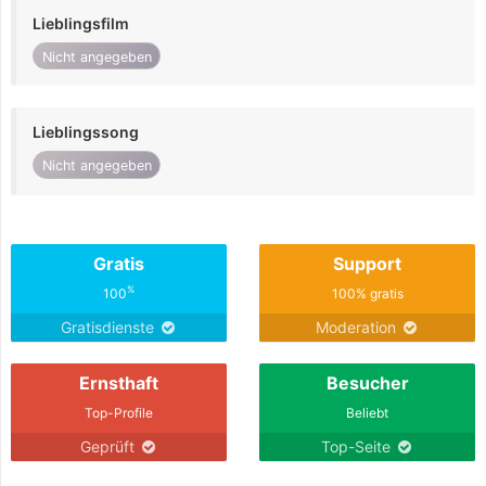
Lieblingsfilm
Nicht angegeben
Lieblingssong
Nicht angegeben
Gratis
Support
%
100
100% gratis
Gratisdienste
Moderation
Ernsthaft
Besucher
Top-Profile
Beliebt
Geprüft
Top-Seite