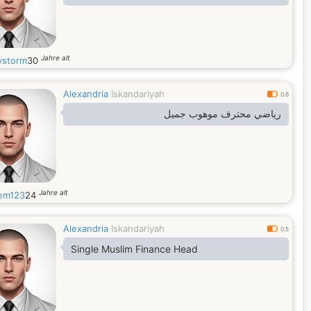
Jahre alt
storm
30
Alexandria
Iskandariyah
0.6
رياضي محترف موهوب جميل
Jahre alt
em123
24
Alexandria
Iskandariyah
0.5
Single Muslim Finance Head