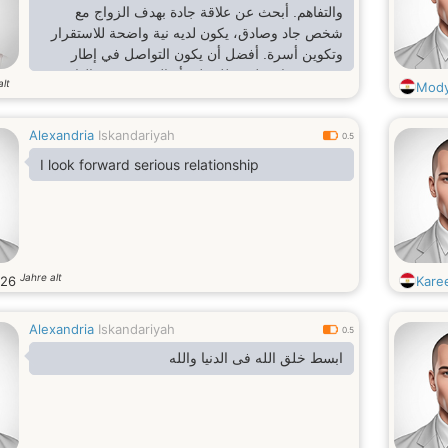
والتفاهم. أبحث عن علاقة جادة بهدف الزواج مع
شخص جاد وصادق، يكون لديه نية واضحة للاستقرار
وتكوين أسرة. أفضل أن يكون التواصل في إطار
محترم وجاد، وليس للتسلية أو الدردشة غير الهادفة.
alt
Mody
Alexandria
Iskandariyah
0.5
I look forward serious relationship
Jahre alt
26
Kare
Alexandria
Iskandariyah
0.5
ابسط خلق الله فى الدنيا والله