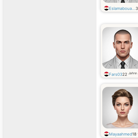
Eslamaboua...
Jahre 
Fars03
22
Mayaahmed
18