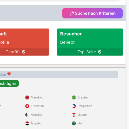
Suche nach Kriterien
aft
Besucher
ofile
Beliebt
Geprüft
Top-Seite
rvice
Marokko
Brasilien
e
Tunesien
Philippinen
Algerien
Libanon
Ägypten
Golf