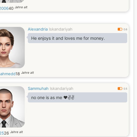
Jahre alt
2006
40
Alexandria
Iskandariyah
0.6
He enjoys it and loves me for money.
Jahre alt
aahmedd
18
Sammuhah
Iskandariyah
0.5
no one is as me ♥️✌️✌️
Jahre alt
25
26