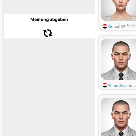
Meinung abgeben
Jahre 
Mona5
47
Ahmedhashe...