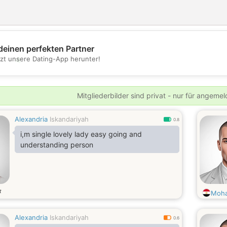
deinen perfekten Partner
💖
tzt unsere Dating-App herunter!
💕
Mitgliederbilder sind privat - nur für angeme
Alexandria
Iskandariyah
0.8
i,m single lovely lady easy going and
understanding person
t
Moha
Alexandria
Iskandariyah
0.6