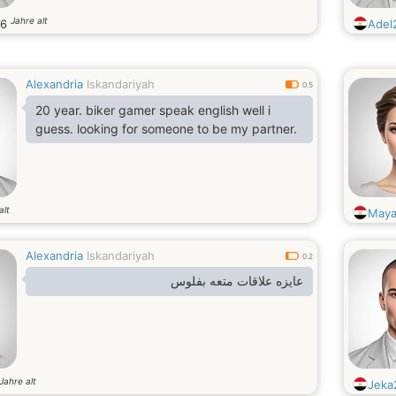
Jahre alt
36
Adel
Alexandria
Iskandariyah
0.5
20 year. biker gamer speak english well i
guess. looking for someone to be my partner.
alt
May
Alexandria
Iskandariyah
0.2
عايزه علاقات متعه بفلوس
Jahre alt
Jeka