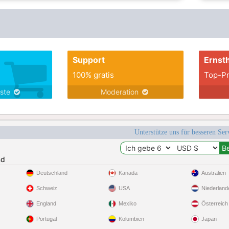
Support
Ernsth
100% gratis
Top-Pr
nste
Moderation
Unterstütze uns für besseren Se
nd
Deutschland
Kanada
Australien
Schweiz
USA
Niederland
England
Mexiko
Österreich
Portugal
Kolumbien
Japan