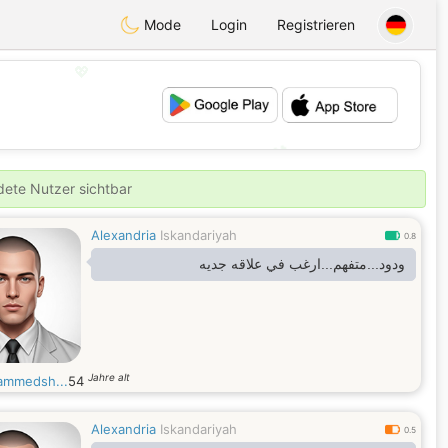
Mode
Login
Registrieren
💖
💕
ldete Nutzer sichtbar
Alexandria
Iskandariyah
0.8
ودود...متفهم...ارغب في علاقه جديه
Jahre alt
mmedsh...
54
Alexandria
Iskandariyah
0.5