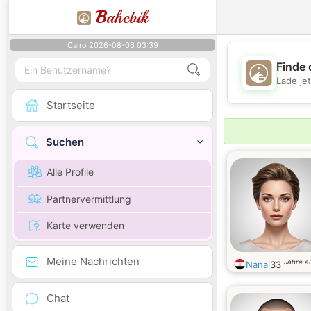
B
ahebik
Cairo 2026-08-06 03:39
Finde 
Lade je
Startseite
Suchen
Alle Profile
Partnervermittlung
Karte verwenden
Meine Nachrichten
Jahre al
Nanai
33
Chat