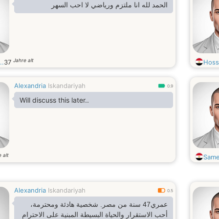
الحمد لله انا ملتزم ورياضي لا احب السهر
Jahre alt
..
37
Hos
Alexandria
Iskandariyah
0.9
Will discuss this later..
 alt
Same
Alexandria
Iskandariyah
0.5
عمري47 سنة من مصر. شخصية هادئة ومحترمة،
أحب الاستقرار والحياة البسيطة المبنية على الاحترام