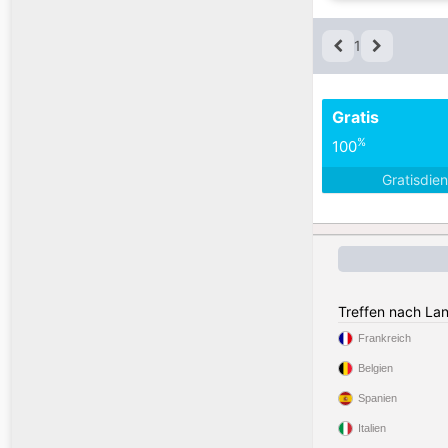
1
Gratis
%
100
Gratisdie
Treffen nach La
Frankreich
Belgien
Spanien
Italien