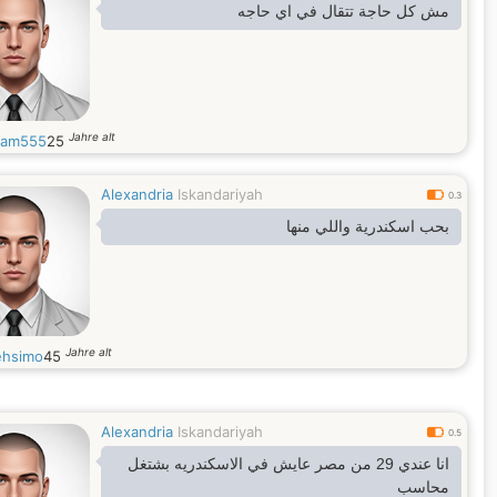
مش كل حاجة تتقال في اي حاجه
Jahre alt
sam555
25
Alexandria
Iskandariyah
0.3
بحب اسكندرية واللي منها
Jahre alt
hsimo
45
Alexandria
Iskandariyah
0.5
انا عندي 29 من مصر عايش في الاسكندريه بشتغل
محاسب