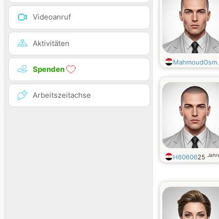
Videoanruf
Aktivitäten
MahmoudOsm.
Spenden
Arbeitszeitachse
Jahre
H60606
25