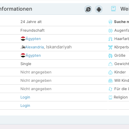
informationen
Wei
24 Jahre alt
Suche 
Freundschaft
Augenf
Ägypten
Haarfar
Iskandariyah
Alexandria
,
Körperb
Ägypten
Größe
Single
Gewich
Nicht angegeben
Kinder
Nicht angegeben
Will Kin
Nicht angegeben
Für die
Login
Religion
Login