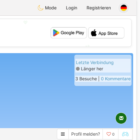
Mode
Login
Registrieren
💖
💕
Letzte Verbindung
Länger her
3 Besuche |
0 Kommentare
Profil melden?
0