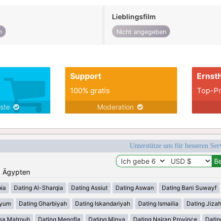
Lieblingsfilm
n
Nicht angegeben
Support
Ernsth
100% gratis
Top-Pr
nste
Moderation
Unterstütze uns für besseren Se
n: Ägypten
ia
Dating Al-Sharqia
Dating Assiut
Dating Aswan
Dating Bani Suwayf
iyum
Dating Gharbiyah
Dating Iskandariyah
Dating Ismailia
Dating Jiza
sa Matrouh
Dating Menofia
Dating Minya
Dating Najran Province
Datin