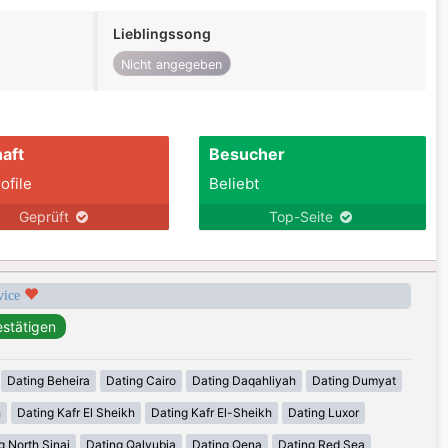
Lieblingssong
Nicht angegeben
aft
Besucher
ofile
Beliebt
Geprüft
Top-Seite
rvice
Dating Beheira
Dating Cairo
Dating Daqahliyah
Dating Dumyat
h
Dating Kafr El Sheikh
Dating Kafr El-Sheikh
Dating Luxor
g North Sinai
Dating Qalyubia
Dating Qena
Dating Red Sea