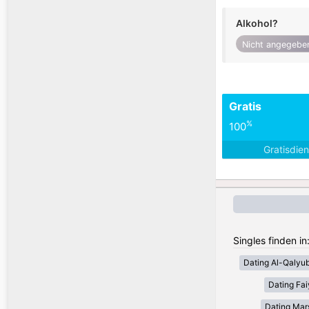
Alkohol?
Nicht angegebe
Gratis
%
100
Gratisdie
Singles finden i
Dating Al-Qalyub
Dating Fa
Dating Mar