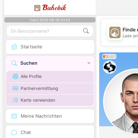
B
ahebik
Cairo 2026-08-06 03:52
Finde 
Lade je
Startseite
0.6/1
Suchen
Alle Profile
Partnervermittlung
Karte verwenden
Meine Nachrichten
Chat