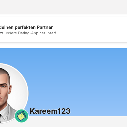
deinen perfekten Partner
💖
tzt unsere Dating-App herunter!
💕
Kareem123
0