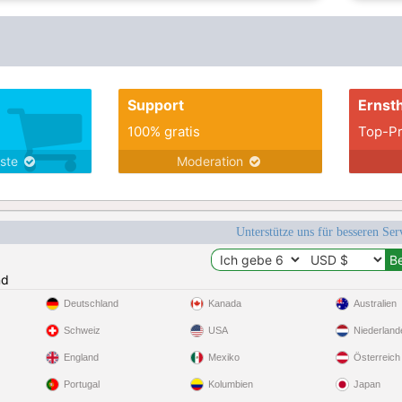
Support
Ernsth
100% gratis
Top-Pr
nste
Moderation
Unterstütze uns für besseren Se
nd
Deutschland
Kanada
Australien
Schweiz
USA
Niederland
England
Mexiko
Österreich
Portugal
Kolumbien
Japan