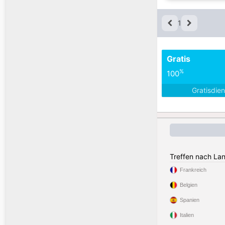
1
Gratis
%
100
Gratisdie
Treffen nach La
Frankreich
Belgien
Spanien
Italien