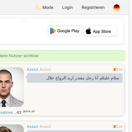
Mode
Login
Registrieren
💖
💕
ldete Nutzer sichtbar
Assiut
Assiut
0.5
سلام عليكم أنا رجل مقتدر اريد الزواج حلال
Jahre alt
sabree...
43
Assiut
Assiut
0.5