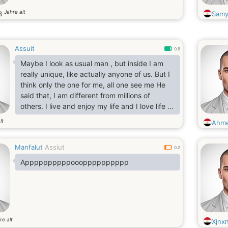
Jahre alt
3
Samy
Assuit
0.8
Maybe I look as usual man , but inside I am
really unique, like actually anyone of us. But I
think only the one for me, all one see me He
said that, I am different from millions of
others. I live and enjoy my life and I love life in
all the variety. I believe that every problem
lt
Ahm
can be solved no matter how hard it may
seem
Manfalut
Assiut
0.2
Appppppppppooopppppppppp
re alt
Xjnx