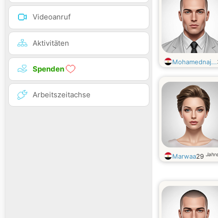
Videoanruf
Aktivitäten
Mohamednaj...
Spenden
Arbeitszeitachse
Jahre
Marwaa
29