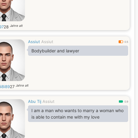
Jahre alt
97
28
Assiut
Assiut
0.5
Bodybuilder and lawyer
Jahre alt
i8i89
27
Abu Tij
Assiut
0.9
I am a man who wants to marry a woman who
is able to contain me with my love