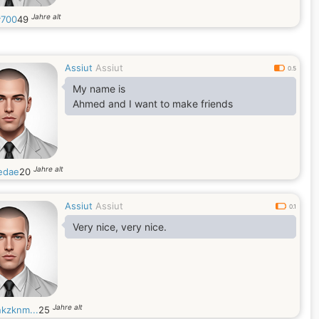
Jahre alt
700
49
Assiut
Assiut
0.5
My name is
Ahmed and I want to make friends
Jahre alt
edae
20
Assiut
Assiut
0.1
Very nice, very nice.
Jahre alt
nkzknm...
25