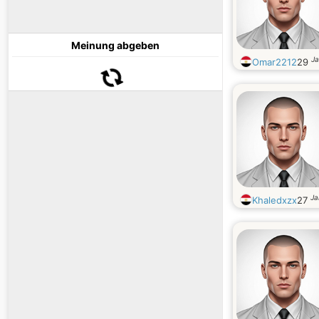
Meinung abgeben
Ja
Omar2212
29
Ja
Khaledxzx
27