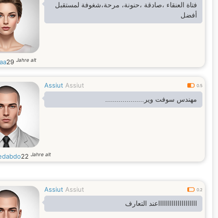
فتاة العنقاء ،صادقة ،حنونة، مرحة،شغوفة لمستقبل
أفضل
Jahre alt
aa
29
Assiut
Assiut
0.5
مهندس سوفت وير....................
Jahre alt
edabdo
22
Assiut
Assiut
0.2
ااااااااااااااااااااعند التعارف