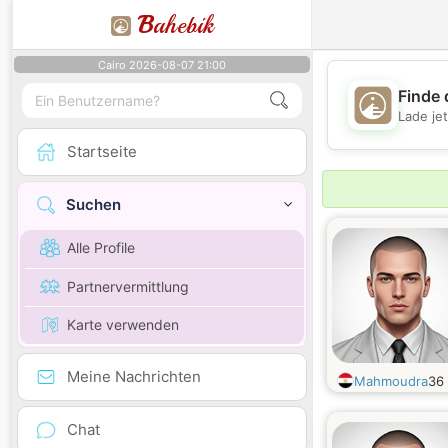
B
ahebik
Cairo 2026-08-07 21:00
Finde 
Lade je
Startseite
Suchen
Alle Profile
Partnervermittlung
Karte verwenden
Meine Nachrichten
Mahmoudra
36
Chat