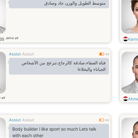
متوسط الطويل والوزن جاد وصادق
Jahre alt
35
Karm
Assiut
Assiut
0.5
فتاة العنقاء،صادقة كالزجاج،تنزعج من الأشخاص
الجباناء والبخلاءا
 alt
Ahm
Assiut
Assiut
0.2
Body builder i like sport so much Lets talk
with each other