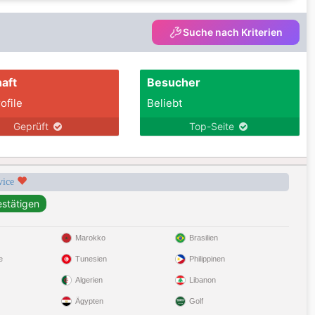
Suche nach Kriterien
aft
Besucher
ofile
Beliebt
Geprüft
Top-Seite
rvice
Marokko
Brasilien
e
Tunesien
Philippinen
Algerien
Libanon
Ägypten
Golf