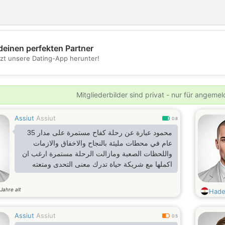
deinen perfekten Partner
💖
tzt unsere Dating-App herunter!
💕
Mitgliederbilder sind privat - nur für angeme
Assiut
Assiut
0.8
محمود عبارة عن رحلة كفاح مستمرة على مدار 35
عام في محطات مليئة بالنجاح والاخفاق والازمات
واللحظات الصعبة ومازالت الرحلة مستمرة ارغب ان
اكملها مع شريكة حياة تدرك معنى التحدى ومتعته
Jahre alt
Hade
Assiut
Assiut
0.5