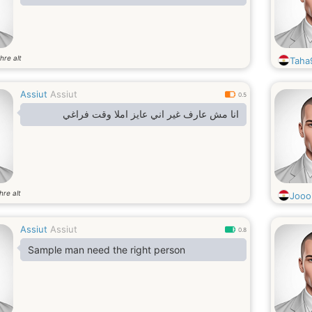
hre alt
Taha
Assiut
Assiut
0.5
انا مش عارف غير اني عايز املا وقت فراغي
hre alt
Joooi
Assiut
Assiut
0.8
Sample man need the right person