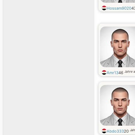
Hossam9020
4
Jahre a
Amr13
46
Jah
Abdo333
20