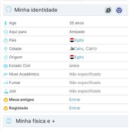
Minha identidade
Age
35 anos
Aqui para
Amizade
País
Egito
Cairo
Cidade
Cairo
,
Origem
Egito
Estado Civil
único
Nível Acadêmico
Não especificado
Fumar
Não especificado
Job
Não especificado
Meus amigos
Entrar
Registado
Entrar
Minha física e +