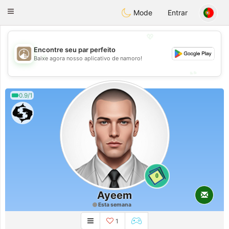
B
ahebik
Toggle
Mode
Entrar
navigation
💖
Encontre seu par perfeito
💖
Baixe agora nosso aplicativo de namoro!
💕
💕
0.9/1
0
Ayeem
Esta semana
1