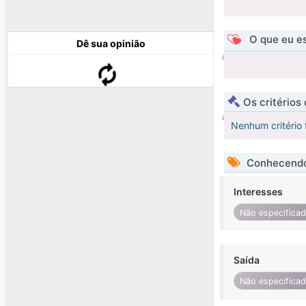
O que eu es
Dê sua opinião
Os critérios
Nenhum critério 
Conhecendo
Interesses
Não especifica
Saída
Não especifica