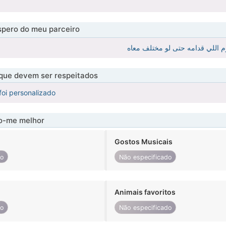
pero do meu parceiro
 اللي قدامه حتى لو مختلف معاه
 que devem ser respeitados
foi personalizado
-me melhor
Gostos Musicais
do
Não especificado
Animais favoritos
do
Não especificado