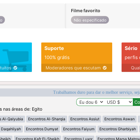
Filme favorito
do
Não especificado
Suporte
Sério
100% grátis
perfis
tuitos
Moderadores que escutam
Qua
Trabalhamos duro para dar o melhor serviço, sej
s nas áreas de: Egito
s Al-Qalyubia
Encontros Al-Sharqia
Encontros Assiut
Encontros Aswan
 Daqahliyah
Encontros Dumyat
Encontros Faiyum
Encontros Gharbiyah
Sheikh
Encontros Kafr El-Sheikh
Encontros Luxor
Encontros Marsa Matro