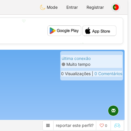
Mode
Entrar
Registrar
💖
💕
última conexão
Muito tempo
0 Visualizações |
0 Comentários
reportar este perfil?
0