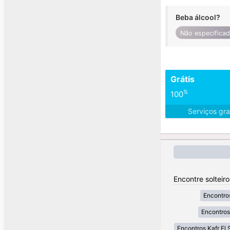
Beba álcool?
Não especifica
Grátis
%
100
Serviços gra
Encontre solteiro
Encontro
Encontros
Encontros Kafr El 