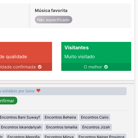
Música favorita
Não especificado
Visitantes
 de qualidade
Muito visitado
lidade confirmada
O melhor
a solidário por favor
Encontros Bani Suwayf
Encontros Beheira
Encontros Cairo
Encontros Iskandariyah
Encontros Ismailia
Encontros Jizah
uh
Encontros Menofia
Encontros Minya
Encontros Najran Province