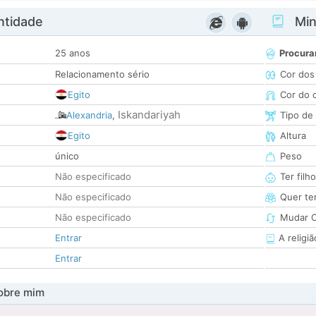
ntidade
Minh
25 anos
Procura
Relacionamento sério
Cor dos
Egito
Cor do 
Iskandariyah
Alexandria
,
Tipo de
Egito
Altura
único
Peso
Não especificado
Ter filh
Não especificado
Quer ter
Não especificado
Mudar C
Entrar
A religiã
Entrar
obre mim