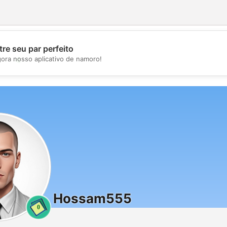
re seu par perfeito
💖
gora nosso aplicativo de namoro!
💕
Hossam555
0