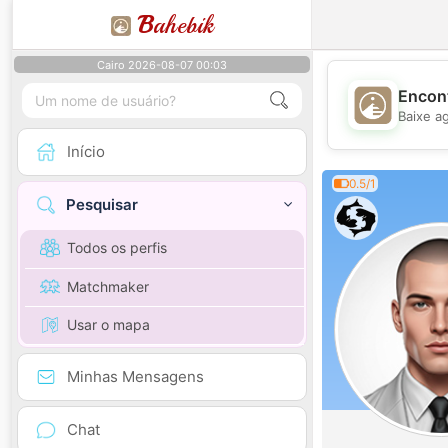
B
ahebik
Cairo 2026-08-07 00:03
Encont
Baixe a
Início
0.5/1
Pesquisar
Todos os perfis
Matchmaker
Usar o mapa
Minhas Mensagens
Chat