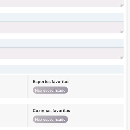
Esportes favoritos
Não especificado
Cozinhas favoritas
Não especificado