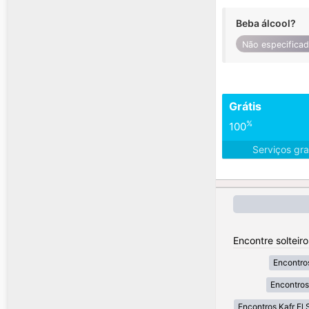
Beba álcool?
Não especifica
Grátis
%
100
Serviços gra
Encontre solteiro
Encontro
Encontros
Encontros Kafr El 