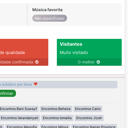
Música favorita
Não especificado
Visitantes
 de qualidade
Muito visitado
lidade confirmada
O melhor
a solidário por favor
Encontros Bani Suwayf
Encontros Beheira
Encontros Cairo
Encontros Iskandariyah
Encontros Ismailia
Encontros Jizah
uh
Encontros Menofia
Encontros Minya
Encontros Najran Province