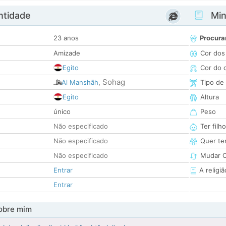
ntidade
Minh
23 anos
Procura
Amizade
Cor dos
Egito
Cor do 
Sohag
Al Manshāh
,
Tipo de
Egito
Altura
único
Peso
Não especificado
Ter filh
Não especificado
Quer ter
Não especificado
Mudar C
Entrar
A religiã
Entrar
obre mim