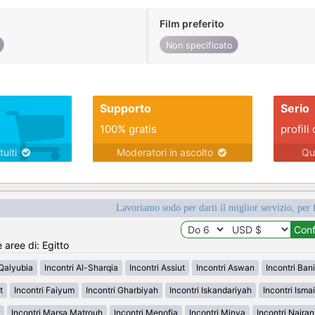
Film preferito
Non specificato
Supporto
Serio
100% gratis
profili 
tuiti
Moderatori in ascolto
Qu
Lavoriamo sodo per darti il miglior servizio, per 
 aree di: Egitto
-Qalyubia
Incontri Al-Sharqia
Incontri Assiut
Incontri Aswan
Incontri Ban
t
Incontri Faiyum
Incontri Gharbiyah
Incontri Iskandariyah
Incontri Ismai
Incontri Marsa Matrouh
Incontri Menofia
Incontri Minya
Incontri Najra