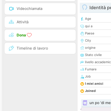
Identità 
Videochiamata
Age
Attività
qui a
Paese
Dona
City
origine
Timeline di lavoro
Stato civile
livello accademi
Fumare
Job
I miei amici
Joined
un po 'di me