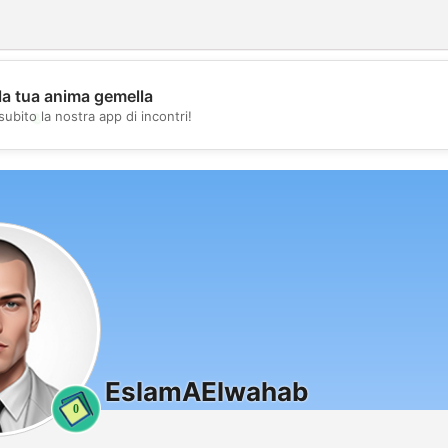
la tua anima gemella
💖
subito la nostra app di incontri!
💕
EslamAElwahab
0