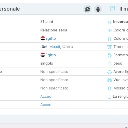
personale
Il m
31 anni
In cerca
Relazione seria
Colore 
Egitto
Colore c
Cairo
Al Maadi
,
Tipo di 
Egitto
Formato
singolo
peso
co
Non specificato
Avere fig
Non specificato
Vuoi ave
Non specificato
Mosso d
Accedi
La religi
Accedi