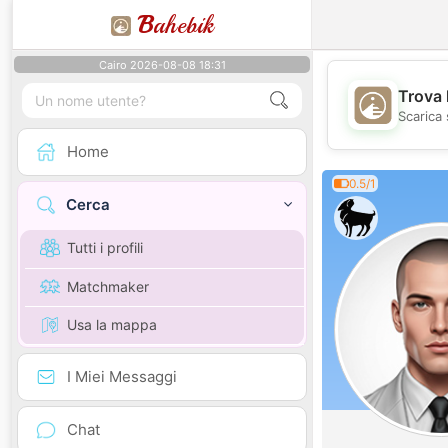
B
ahebik
Cairo 2026-08-08 18:31
Trova 
Scarica 
Home
0.5/1
Cerca
Tutti i profili
Matchmaker
Usa la mappa
I Miei Messaggi
Chat