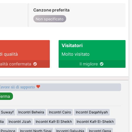
Canzone preferita
Non specificato
Visitatori
di qualità
Molto visitato
alità confermata
Il migliore
favore sii di supporto
i Suwayf
Incontri Beheira
Incontri Cairo
Incontri Daqahliyah
lia
Incontri Jizah
Incontri Kafr El Sheikh
Incontri Kafr El-Sheikh
n Province
Incontri North Sinai
Incontri Qalyubia
Incontri Qena