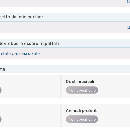
etto dal mio partner
 dovrebbero essere rispettati
è stato personalizzato
me
Gusti musicali
Non specificato
Animali preferiti
Non specificato