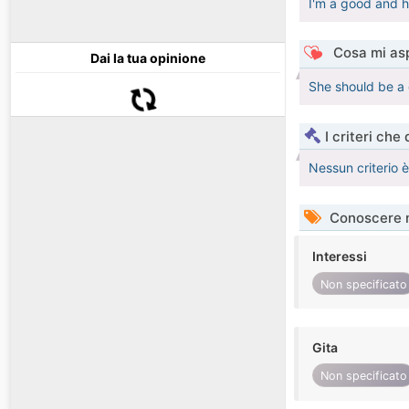
I'm a good and h
Cosa mi asp
Dai la tua opinione
She should be a 
I criteri che
Nessun criterio 
Conoscere 
Interessi
Non specificato
Gita
Non specificato