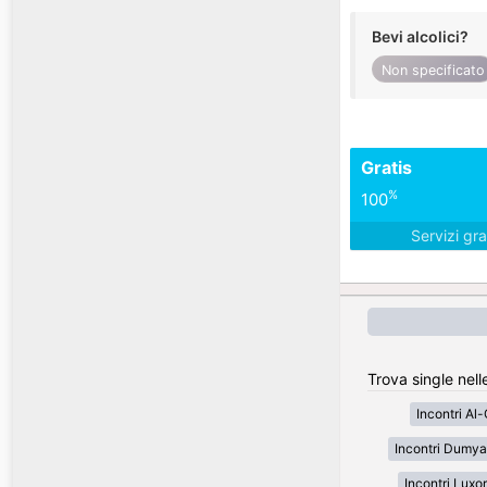
Bevi alcolici?
Non specificato
Gratis
%
100
Servizi gra
Trova single nelle
Incontri Al
Incontri Dumya
Incontri Luxor