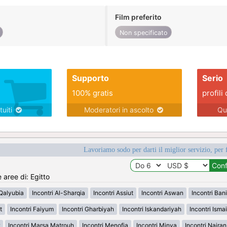
Film preferito
Non specificato
Supporto
Serio
100% gratis
profili 
tuiti
Moderatori in ascolto
Qu
Lavoriamo sodo per darti il miglior servizio, per 
 aree di: Egitto
-Qalyubia
Incontri Al-Sharqia
Incontri Assiut
Incontri Aswan
Incontri Ban
t
Incontri Faiyum
Incontri Gharbiyah
Incontri Iskandariyah
Incontri Ismai
Incontri Marsa Matrouh
Incontri Menofia
Incontri Minya
Incontri Najra