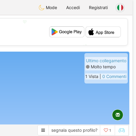
Mode
Accedi
Registrati
💖
💕
Ultimo collegamento
Molto tempo
1 Vista |
0 Commenti
segnala questo profilo?
1