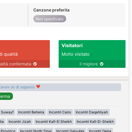
Canzone preferita
Non specificato
Visitatori
di qualità
Molto visitato
alità confermata
Il migliore
favore sii di supporto
i Suwayf
Incontri Beheira
Incontri Cairo
Incontri Daqahliyah
lia
Incontri Jizah
Incontri Kafr El Sheikh
Incontri Kafr El-Sheikh
n Province
Incontri North Sinai
Incontri Qalyubia
Incontri Qena