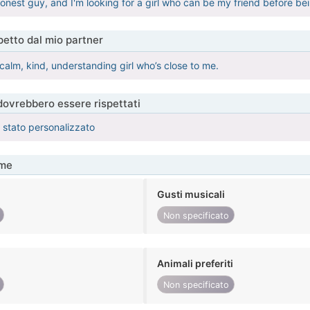
onest guy, and I'm looking for a girl who can be my friend before bei
etto dal mio partner
calm, kind, understanding girl who’s close to me.
 dovrebbero essere rispettati
è stato personalizzato
me
Gusti musicali
Non specificato
Animali preferiti
Non specificato