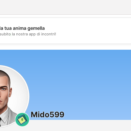
la tua anima gemella
💖
subito la nostra app di incontri!
💕
Mido599
0