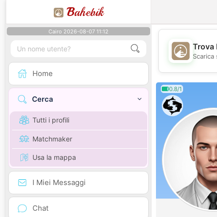
B
ahebik
Cairo 2026-08-07 11:12
Trova 
Scarica 
Home
0.8/1
Cerca
Tutti i profili
Matchmaker
Usa la mappa
I Miei Messaggi
Chat