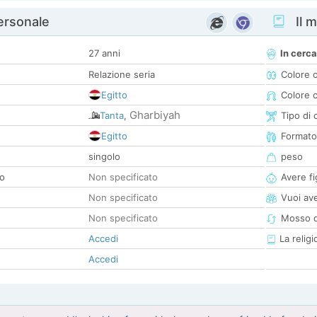
personale
Il m
27 anni
In cerca
Relazione seria
Colore 
Egitto
Colore c
Gharbiyah
Tanta
,
Tipo di 
Egitto
Formato
singolo
peso
co
Non specificato
Avere fig
Non specificato
Vuoi ave
Non specificato
Mosso d
Accedi
La religi
Accedi