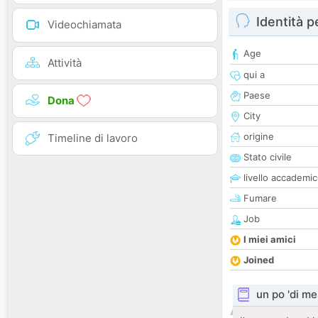
Identità 
Videochiamata
Age
Attività
qui a
Paese
Dona
City
origine
Timeline di lavoro
Stato civile
livello accademi
Fumare
Job
I miei amici
Joined
un po 'di me