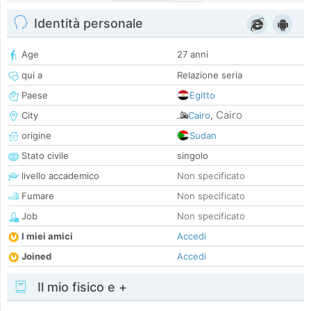
Identità personale
Age
27 anni
qui a
Relazione seria
Paese
Egitto
Cairo
City
Cairo
,
origine
Sudan
Stato civile
singolo
livello accademico
Non specificato
Fumare
Non specificato
Job
Non specificato
I miei amici
Accedi
Joined
Accedi
Il mio fisico e +