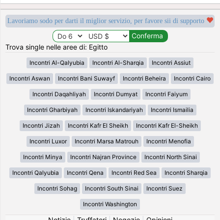
Lavoriamo sodo per darti il miglior servizio, per favore sii di supporto
Trova single nelle aree di: Egitto
Incontri Al-Qalyubia
Incontri Al-Sharqia
Incontri Assiut
Incontri Aswan
Incontri Bani Suwayf
Incontri Beheira
Incontri Cairo
Incontri Daqahliyah
Incontri Dumyat
Incontri Faiyum
Incontri Gharbiyah
Incontri Iskandariyah
Incontri Ismailia
Incontri Jizah
Incontri Kafr El Sheikh
Incontri Kafr El-Sheikh
Incontri Luxor
Incontri Marsa Matrouh
Incontri Menofia
Incontri Minya
Incontri Najran Province
Incontri North Sinai
Incontri Qalyubia
Incontri Qena
Incontri Red Sea
Incontri Sharqia
Incontri Sohag
Incontri South Sinai
Incontri Suez
Incontri Washington
Notizie
|
Truffatori
|
Negozio
|
Opinioni