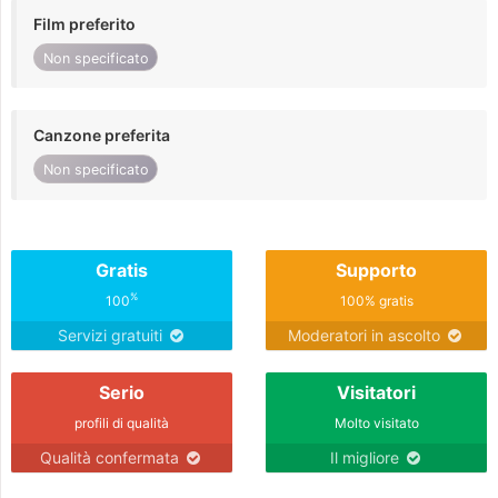
Film preferito
Non specificato
Canzone preferita
Non specificato
Gratis
Supporto
%
100
100% gratis
Servizi gratuiti
Moderatori in ascolto
Serio
Visitatori
profili di qualità
Molto visitato
Qualità confermata
Il migliore