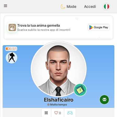
B
ahebik
Toggle
Mode
Accedi
navigation
💖
Trova la tua anima gemella
💖
Scarica subito la nostra app di incontri!
💕
💕
0.5/1
1
Elshaficairo
Molto tempo
0