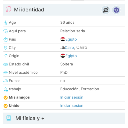
Mi identidad
Age
36 años
Aquí para
Relación seria
País
Egipto
Cairo
City
Cairo
,
Origin
Egipto
Estado civil
Soltera
Nivel académico
PhD
Fumar
no
trabajo
Educación, Formación
Mis amigos
Iniciar sesión
Unido
Iniciar sesión
Mi física y +