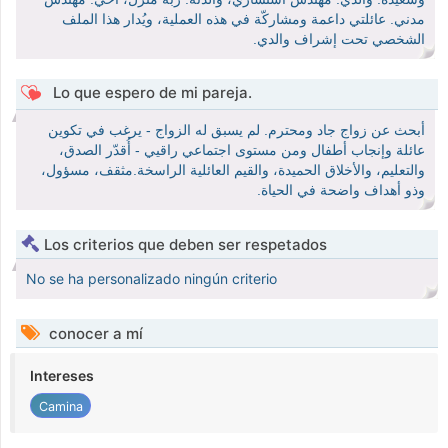
مدني. عائلتي داعمة ومشاركّة في هذه العملية، ويُدار هذا الملف
الشخصي تحت إشراف والدي.
Lo que espero de mi pareja.
أبحث عن زواج جاد ومحترم. لم يسبق له الزواج - يرغب في تكوين
عائلة وإنجاب أطفال ومن مستوى اجتماعي راقيي - أُقدّر الصدق،
والتعليم، والأخلاق الحميدة، والقيم العائلية الراسخة.مثقف، مسؤول،
وذو أهداف واضحة في الحياة.
Los criterios que deben ser respetados
No se ha personalizado ningún criterio
conocer a mí
Intereses
Camina