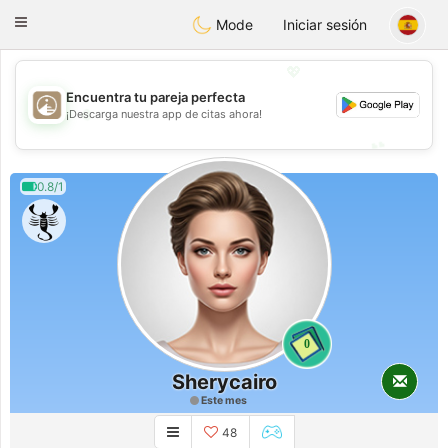
B
ahebik
Toggle
Mode
Iniciar sesión
navigation
💖
Encuentra tu pareja perfecta
💖
¡Descarga nuestra app de citas ahora!
💕
💕
0.8/1
0
Sherycairo
Este mes
48