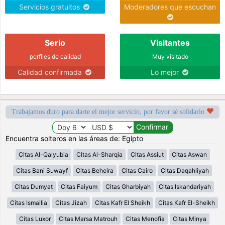
Servicios gratuitos
Moderadores que escuchan
Serio
Visitantes
perfiles de calidad
Muy visitado
Calidad confirmada
Lo mejor
Trabajamos duro para darte el mejor servicio, por favor sé solidario
Encuentra solteros en las áreas de: Egipto
Citas Al-Qalyubia
Citas Al-Sharqia
Citas Assiut
Citas Aswan
Citas Bani Suwayf
Citas Beheira
Citas Cairo
Citas Daqahliyah
Citas Dumyat
Citas Faiyum
Citas Gharbiyah
Citas Iskandariyah
Citas Ismailia
Citas Jizah
Citas Kafr El Sheikh
Citas Kafr El-Sheikh
Citas Luxor
Citas Marsa Matrouh
Citas Menofia
Citas Minya