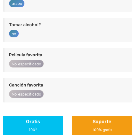
árabe
Tomar alcohol?
no
Película favorita
No especificado
Canción favorita
No especificado
Gratis
Soporte
%
100
100% gratis