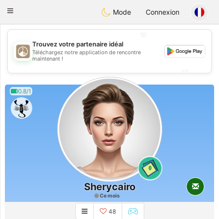
B
ahebik
Toggle
Mode
Connexion
navigation
💖
Trouvez votre partenaire idéal
Téléchargez notre application de rencontre
💖
maintenant !
💕
💕
0.8/1
0
Sherycairo
Ce mois
48