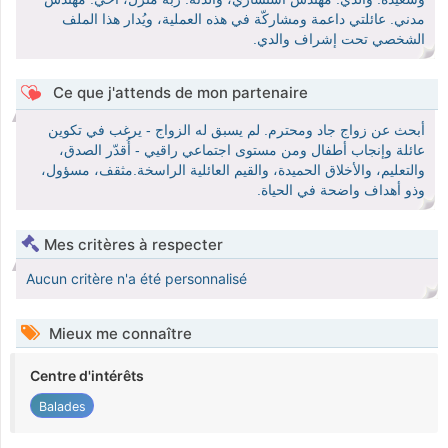
مدني. عائلتي داعمة ومشاركّة في هذه العملية، ويُدار هذا الملف
الشخصي تحت إشراف والدي.
Ce que j'attends de mon partenaire
أبحث عن زواج جاد ومحترم. لم يسبق له الزواج - يرغب في تكوين
عائلة وإنجاب أطفال ومن مستوى اجتماعي راقيي - أُقدّر الصدق،
والتعليم، والأخلاق الحميدة، والقيم العائلية الراسخة.مثقف، مسؤول،
وذو أهداف واضحة في الحياة.
Mes critères à respecter
Aucun critère n'a été personnalisé
Mieux me connaître
Centre d'intérêts
Balades