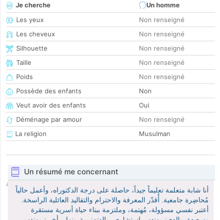
Je cherche
Un homme
Les yeux
Non renseigné
Les cheveux
Non renseigné
Silhouette
Non renseigné
Taille
Non renseigné
Poids
Non renseigné
Possède des enfants
Non
Veut avoir des enfants
Oui
Déménage par amour
Non renseigné
La religion
Musulman
Un résumé me concernant
أنا شابة متعلمة تعليماً جيداً، حاصلة على درجة الدكتوراه، وأعمل حالياً
مُحاضِرة جامعية. أُقدّر المعرفة والاحترام والتقاليد العائلية الراسخة.
أعتبر نفسي مسؤولة، مُهتمة، وملتزمة ببناء حياة أسرية مستقرة
وسعيدة. والدي: مهندس استشاري، والدته: ربة منزل، أخي: مهندس