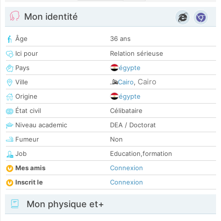
Mon identité
Âge
36 ans
Ici pour
Relation sérieuse
Pays
égypte
Cairo
Ville
Cairo
,
Origine
égypte
État civil
Célibataire
Niveau academic
DEA / Doctorat
Fumeur
Non
Job
Education,formation
Mes amis
Connexion
Inscrit le
Connexion
Mon physique et+