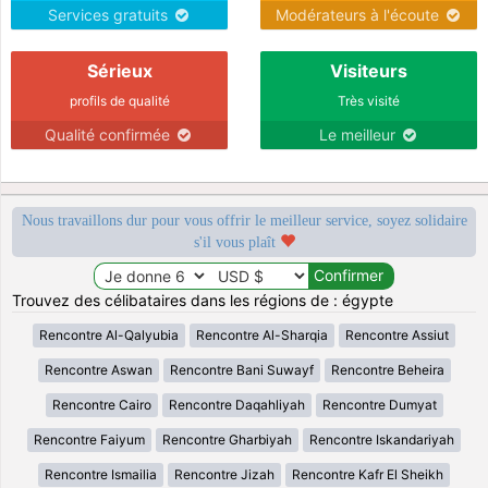
Services gratuits
Modérateurs à l'écoute
Sérieux
Visiteurs
profils de qualité
Très visité
Qualité confirmée
Le meilleur
Nous travaillons dur pour vous offrir le meilleur service, soyez solidaire
s'il vous plaît
Trouvez des célibataires dans les régions de : égypte
Rencontre Al-Qalyubia
Rencontre Al-Sharqia
Rencontre Assiut
Rencontre Aswan
Rencontre Bani Suwayf
Rencontre Beheira
Rencontre Cairo
Rencontre Daqahliyah
Rencontre Dumyat
Rencontre Faiyum
Rencontre Gharbiyah
Rencontre Iskandariyah
Rencontre Ismailia
Rencontre Jizah
Rencontre Kafr El Sheikh