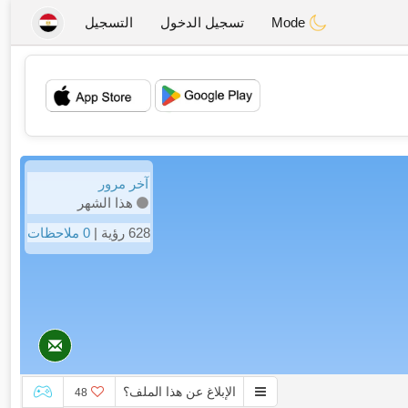
Mode
تسجيل الدخول
التسجيل
💖
💕
آخر مرور
هذا الشهر
628 رؤية |
0 ملاحظات
الإبلاغ عن هذا الملف؟
48