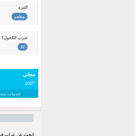
التنزه
مطعم
شرب الكحول؟
كلا
مجاني
%
100
خدمات مجا
ابحث عن عزاب في