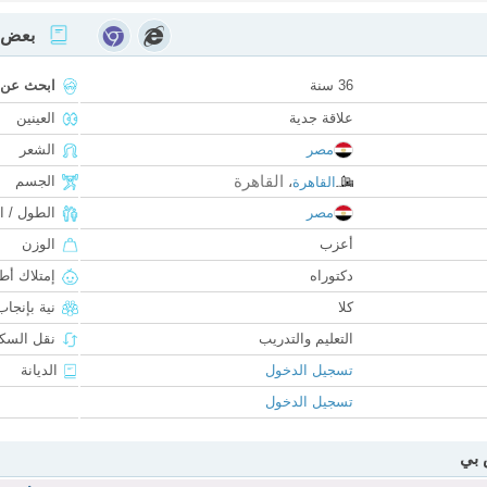
بعض ا
36 سنة
ابحث عن
علاقة جدية
العينين
مصر
الشعر
القاهرة
الجسم
القاهرة
،
مصر
الطول / ا
أعزب
الوزن
دكتوراه
إمتلاك أط
كلا
نية بإنجا
التعليم والتدريب
نقل السكن
تسجيل الدخول
الديانة
تسجيل الدخول
 بي