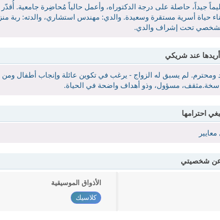
يماً جيداً، حاصلة على درجة الدكتوراه، وأعمل حالياً مُحاضِرة جامعية. أُقدّ
بناء حياة أسرية مستقرة وسعيدة. والدي: مهندس استشاري، والدته: ربة من
 الشخصي تحت إشراف والدي.
أريدها عند شريكي
ومحترم. لم يسبق له الزواج - يرغب في تكوين عائلة وإنجاب أطفال ومن مست
لراسخة.مثقف، مسؤول، وذو أهداف واضحة في الحياة.
بغي احترامها
معايير
 عن شخصيتي
الأذواق الموسيقية
كلاسيك