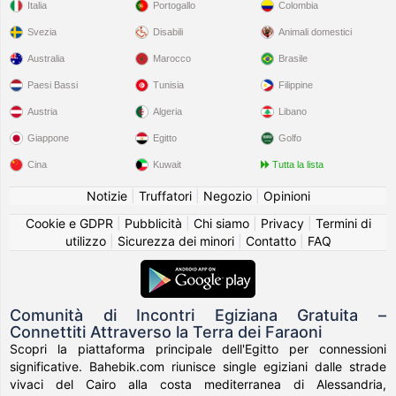
Italia
Portogallo
Colombia
Svezia
Disabili
Animali domestici
Australia
Marocco
Brasile
Paesi Bassi
Tunisia
Filippine
Austria
Algeria
Libano
Giappone
Egitto
Golfo
Cina
Kuwait
Tutta la lista
Notizie
|
Truffatori
|
Negozio
|
Opinioni
Cookie e GDPR
|
Pubblicità
|
Chi siamo
|
Privacy
|
Termini di
utilizzo
|
Sicurezza dei minori
|
Contatto
|
FAQ
Comunità di Incontri Egiziana Gratuita –
Connettiti Attraverso la Terra dei Faraoni
Scopri la piattaforma principale dell'Egitto per connessioni
significative. Bahebik.com riunisce single egiziani dalle strade
vivaci del Cairo alla costa mediterranea di Alessandria,