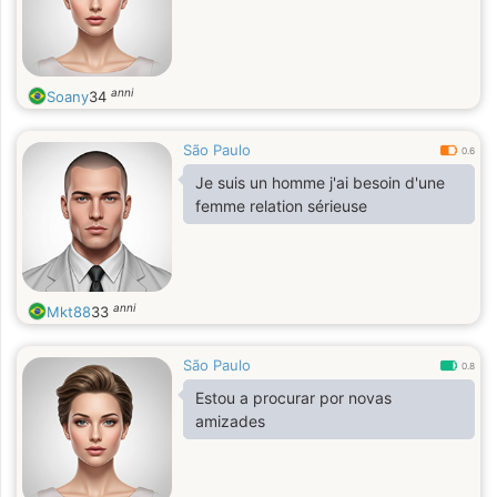
anni
Soany
34
São Paulo
0.6
Je suis un homme j'ai besoin d'une
femme relation sérieuse
anni
Mkt88
33
São Paulo
0.8
Estou a procurar por novas
amizades