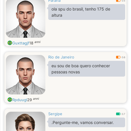
Paraná
0.5
ola spu do brasil, tenho 175 de
altura
anni
Guxttagjf
18
Rio de Janeiro
0.6
eu sou de boa quero conhecer
pessoas novas
anni
Rpduugl
29
Sergipe
0.7
.Pergunte-me, vamos conversar.