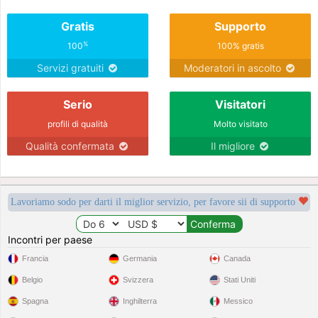
Gratis
Supporto
%
100
100% gratis
Servizi gratuiti
Moderatori in ascolto
Serio
Visitatori
profili di qualità
Molto visitato
Qualità confermata
Il migliore
Lavoriamo sodo per darti il miglior servizio, per favore sii di supporto
Incontri per paese
Francia
Germania
Canada
Belgio
Svizzera
Stati Uniti
Spagna
Inghilterra
Messico