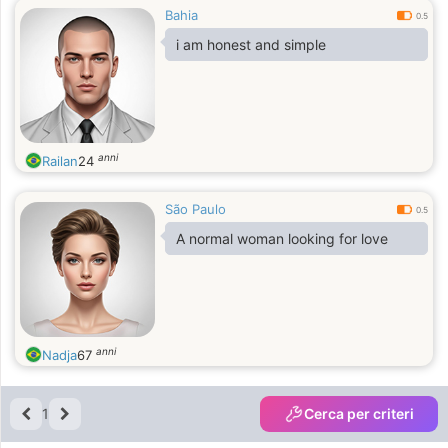
Bahia
0.5
i am honest and simple
anni
Railan
24
São Paulo
0.5
A normal woman looking for love
anni
Nadja
67
1
Cerca per criteri