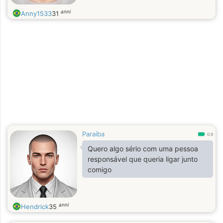
anni
Anny1533
31
Paraíba
0.9
Quero algo sério com uma pessoa
responsável que queria ligar junto
comigo
anni
Hendrick
35