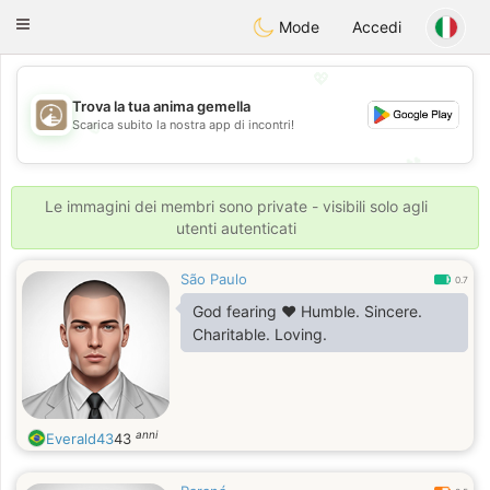
B
ahebik
Toggle
Mode
Accedi
navigation
💖
Trova la tua anima gemella
💖
Scarica subito la nostra app di incontri!
💕
💕
Le immagini dei membri sono private - visibili solo agli
utenti autenticati
São Paulo
0.7
God fearing ❤️ Humble. Sincere.
Charitable. Loving.
anni
Everald43
43