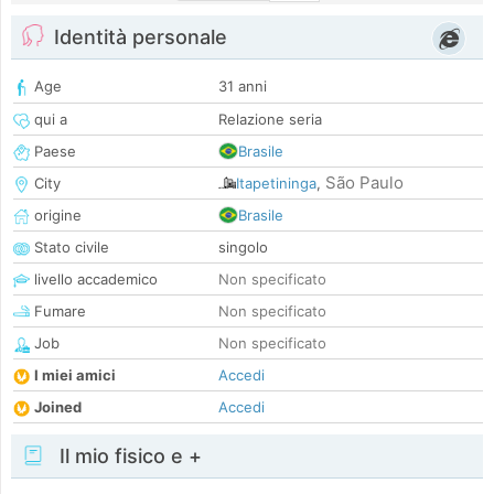
Identità personale
Age
31 anni
qui a
Relazione seria
Paese
Brasile
São Paulo
City
Itapetininga
,
origine
Brasile
Stato civile
singolo
livello accademico
Non specificato
Fumare
Non specificato
Job
Non specificato
I miei amici
Accedi
Joined
Accedi
Il mio fisico e +