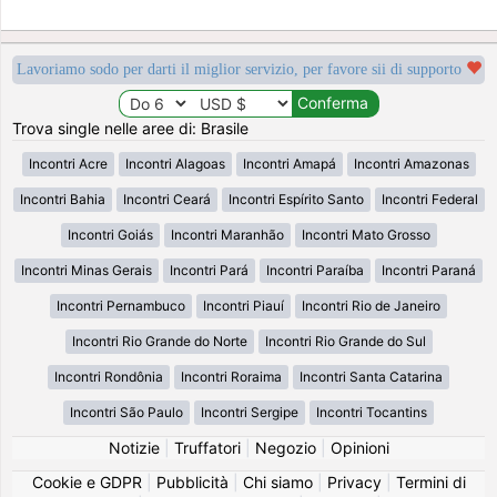
Lavoriamo sodo per darti il miglior servizio, per favore sii di supporto
Trova single nelle aree di: Brasile
Incontri Acre
Incontri Alagoas
Incontri Amapá
Incontri Amazonas
Incontri Bahia
Incontri Ceará
Incontri Espírito Santo
Incontri Federal
Incontri Goiás
Incontri Maranhão
Incontri Mato Grosso
Incontri Minas Gerais
Incontri Pará
Incontri Paraíba
Incontri Paraná
Incontri Pernambuco
Incontri Piauí
Incontri Rio de Janeiro
Incontri Rio Grande do Norte
Incontri Rio Grande do Sul
Incontri Rondônia
Incontri Roraima
Incontri Santa Catarina
Incontri São Paulo
Incontri Sergipe
Incontri Tocantins
Notizie
|
Truffatori
|
Negozio
|
Opinioni
Cookie e GDPR
|
Pubblicità
|
Chi siamo
|
Privacy
|
Termini di