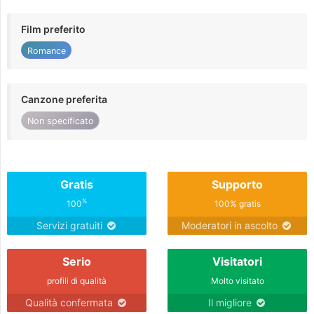
Film preferito
Romance
Canzone preferita
Non specificato
Gratis
Supporto
%
100
100% gratis
Servizi gratuiti
Moderatori in ascolto
Serio
Visitatori
profili di qualità
Molto visitato
Qualità confermata
Il migliore