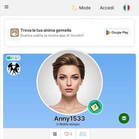
B
ahebik
Toggle
Mode
Accedi
navigation
💖
Trova la tua anima gemella
💖
Scarica subito la nostra app di incontri!
💕
💕
0.8/1
0
Anny1533
Molto tempo
1