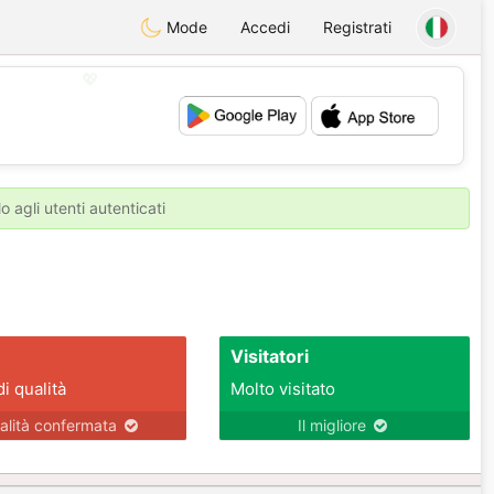
Mode
Accedi
Registrati
💖
💕
o agli utenti autenticati
Visitatori
di qualità
Molto visitato
alità confermata
Il migliore