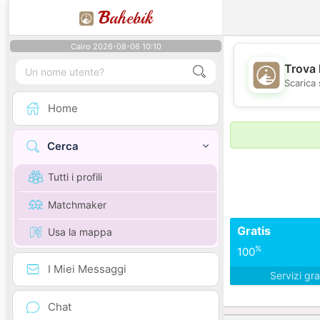
B
ahebik
Cairo 2026-08-06 10:10
Trova 
Scarica 
Home
Cerca
Tutti i profili
Matchmaker
Gratis
Usa la mappa
%
100
I Miei Messaggi
Servizi gra
Chat