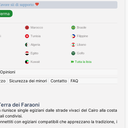
favore sii di supporto
Marocco
Brasile
i
Tunisia
Filippine
Algeria
Libano
Egitto
Golfo
Kuwait
Tutta la lista
Opinioni
izzo
|
Sicurezza dei minori
|
Contatto
|
FAQ
Terra dei Faraoni
riunisce single egiziani dalle strade vivaci del Cairo alla costa
li condivisi.
nnettiti con egiziani compatibili che apprezzano la tradizione, i