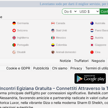
Lavoriamo sodo per darti il miglior servizio, per 
se
Germania
Canada
Australia
Svizzera
Stati Uniti
Paesi Bass
Inghilterra
Messico
Austria
Portogallo
Colombia
Giappone
Disabili
Animali domestici
Cina
Notizie
|
Truffatori
|
Negozio
|
Cookie e GDPR
|
Pubblicità
|
Chi siamo
|
Privacy
|
Termini di util
ncontri Egiziana Gratuita – Connettiti Attraverso la 
orma principale dell'Egitto per connessioni significative. Bahebik.com 
lessandria, favorendo amicizie e partnership radicate in valori cultura
storica Luxor, nella vibrante Giza o nella moderna Sharm El Sheikh, co
 le relazioni autentiche.