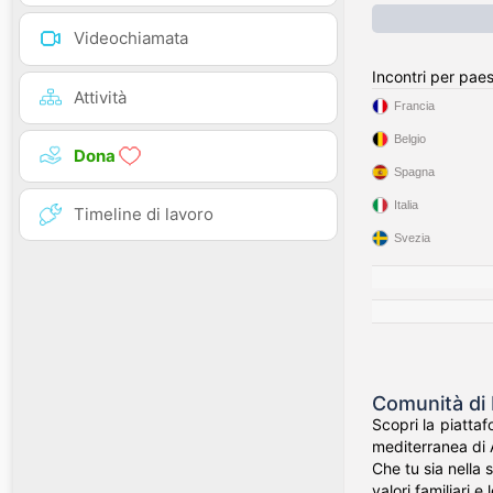
Videochiamata
Incontri per pae
Attività
Francia
Belgio
Dona
Spagna
Italia
Timeline di lavoro
Svezia
Comunità di I
Scopri la piattaf
mediterranea di A
Che tu sia nella 
valori familiari e