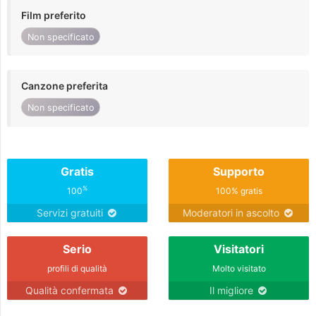
Film preferito
Non specificato
Canzone preferita
Non specificato
Gratis
Supporto
%
100
100% gratis
Servizi gratuiti
Moderatori in ascolto
Serio
Visitatori
profili di qualità
Molto visitato
Qualità confermata
Il migliore