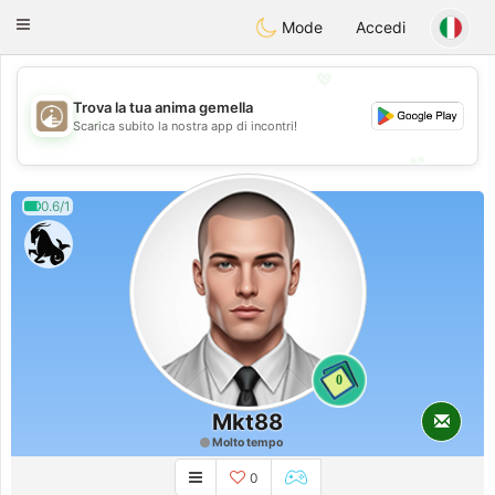
B
ahebik
Toggle
Mode
Accedi
navigation
💖
Trova la tua anima gemella
💖
Scarica subito la nostra app di incontri!
💕
💕
0.6/1
0
Mkt88
Molto tempo
0