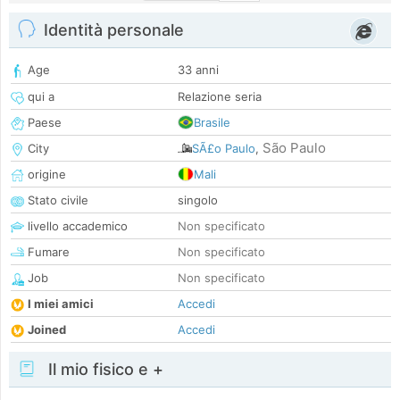
Identità personale
Age
33 anni
qui a
Relazione seria
Paese
Brasile
São Paulo
City
SÃ£o Paulo
,
origine
Mali
Stato civile
singolo
livello accademico
Non specificato
Fumare
Non specificato
Job
Non specificato
I miei amici
Accedi
Joined
Accedi
Il mio fisico e +