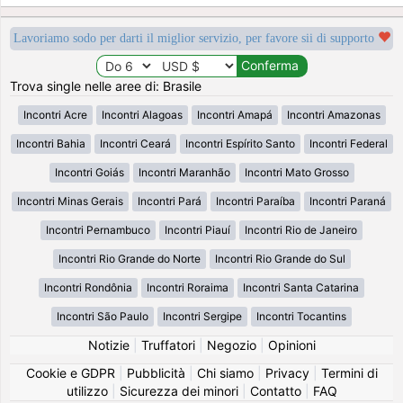
Lavoriamo sodo per darti il miglior servizio, per favore sii di supporto
Trova single nelle aree di: Brasile
Incontri Acre
Incontri Alagoas
Incontri Amapá
Incontri Amazonas
Incontri Bahia
Incontri Ceará
Incontri Espírito Santo
Incontri Federal
Incontri Goiás
Incontri Maranhão
Incontri Mato Grosso
Incontri Minas Gerais
Incontri Pará
Incontri Paraíba
Incontri Paraná
Incontri Pernambuco
Incontri Piauí
Incontri Rio de Janeiro
Incontri Rio Grande do Norte
Incontri Rio Grande do Sul
Incontri Rondônia
Incontri Roraima
Incontri Santa Catarina
Incontri São Paulo
Incontri Sergipe
Incontri Tocantins
Notizie
|
Truffatori
|
Negozio
|
Opinioni
Cookie e GDPR
|
Pubblicità
|
Chi siamo
|
Privacy
|
Termini di
utilizzo
|
Sicurezza dei minori
|
Contatto
|
FAQ