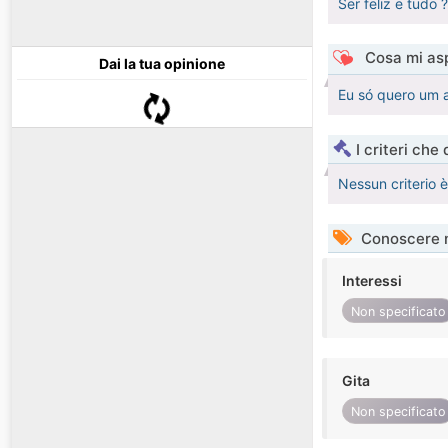
Ser feliz e tudo
Cosa mi asp
Dai la tua opinione
Eu só quero um 
I criteri che
Nessun criterio 
Conoscere 
Interessi
Non specificato
Gita
Non specificato