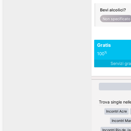
Bevi alcolici?
Non specificato
Gratis
%
100
Servizi gra
Trova single nelle
Incontri Acre
Incontri Ma
Incontri Rio de Ja