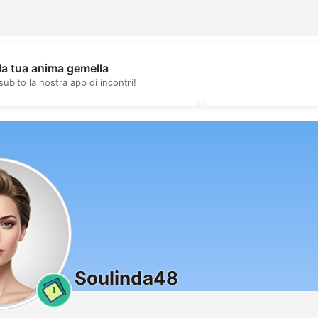
💖
la tua anima gemella
subito la nostra app di incontri!
💕
Soulinda48
1