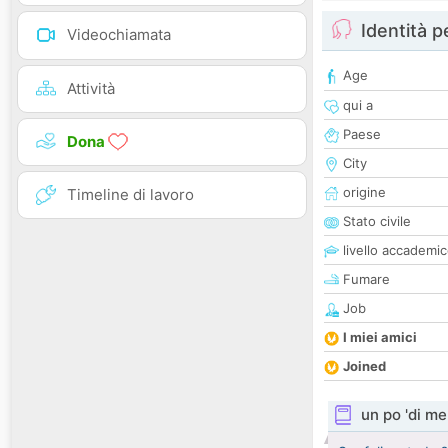
Identità 
Videochiamata
Age
Attività
qui a
Paese
Dona
City
origine
Timeline di lavoro
Stato civile
livello accademi
Fumare
Job
I miei amici
Joined
un po 'di me