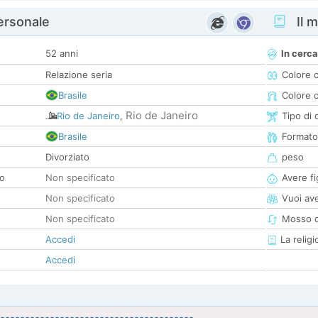
personale
Il m
52 anni
In cerca
Relazione seria
Colore 
Brasile
Colore c
Rio de Janeiro
Rio de Janeiro
,
Tipo di 
Brasile
Formato
Divorziato
peso
co
Non specificato
Avere fig
Non specificato
Vuoi ave
Non specificato
Mosso d
Accedi
La religi
Accedi