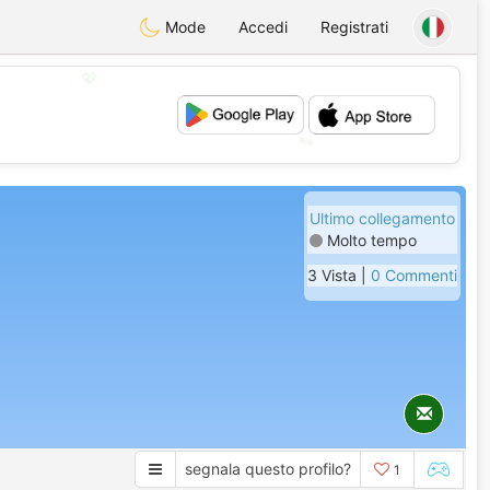
Mode
Accedi
Registrati
💖
💕
Ultimo collegamento
Molto tempo
3 Vista |
0 Commenti
segnala questo profilo?
1