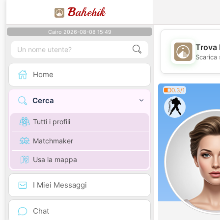
B
ahebik
Cairo 2026-08-08 15:49
Trova 
Scarica 
Home
0.3/1
Cerca
Tutti i profili
Matchmaker
Usa la mappa
I Miei Messaggi
Chat