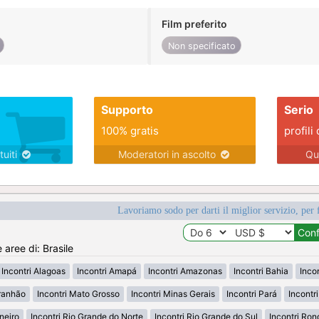
Film preferito
Non specificato
Supporto
Serio
100% gratis
profili 
tuiti
Moderatori in ascolto
Qu
Lavoriamo sodo per darti il miglior servizio, per 
 aree di: Brasile
Incontri Alagoas
Incontri Amapá
Incontri Amazonas
Incontri Bahia
Inco
ranhão
Incontri Mato Grosso
Incontri Minas Gerais
Incontri Pará
Incontr
neiro
Incontri Rio Grande do Norte
Incontri Rio Grande do Sul
Incontri Ron