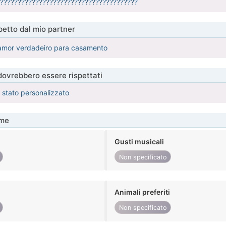
 ????????????????????????????????????????
etto dal mio partner
amor verdadeiro para casamento
 dovrebbero essere rispettati
è stato personalizzato
me
Gusti musicali
Non specificato
Animali preferiti
Non specificato