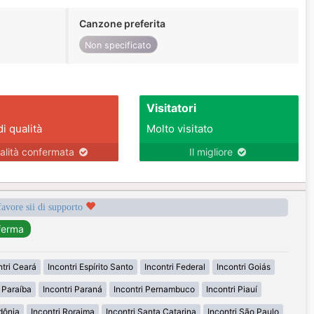
Canzone preferita
Non specificato
Visitatori
di qualità
Molto visitato
alità confermata
Il migliore
favore sii di supporto
ntri Ceará
Incontri Espírito Santo
Incontri Federal
Incontri Goiás
i Paraíba
Incontri Paraná
Incontri Pernambuco
Incontri Piauí
dônia
Incontri Roraima
Incontri Santa Catarina
Incontri São Paulo