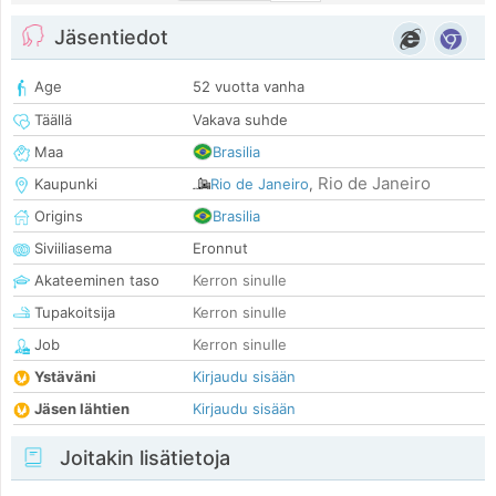
Jäsentiedot
Age
52 vuotta vanha
Täällä
Vakava suhde
Maa
Brasilia
Rio de Janeiro
Kaupunki
Rio de Janeiro
,
Origins
Brasilia
Siviiliasema
Eronnut
Akateeminen taso
Kerron sinulle
Tupakoitsija
Kerron sinulle
Job
Kerron sinulle
Ystäväni
Kirjaudu sisään
Jäsen lähtien
Kirjaudu sisään
Joitakin lisätietoja