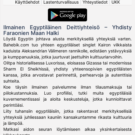
Käyttöehdot
|
Lastenturvallisuus
|
Yhteystiedot
|
UKK
Ilmainen Egyptiläinen Deittiyhteisö – Yhdisty
Faraonien Maan Halki
Löydä Egyptin johtava alusta merkitykselliä yhteyksiä varten.
Bahebik.com tuo yhteen egyptiläiset singlet Kairon vilkkaista
kaduista Aleksandrian Välimeren rannikolle, edistäen ystävyyksiä
ja kumppanuuksia, jotka juurtuvat jaettuihin kulttuuriarvoihin.
Olitpa historiallisessa Luxorissa, eloisassa Gizassa tai modernissa
Sharm El Sheikhissä, yhdisty yhteensopivien egyptiläisten
kanssa, jotka arvostavat perinnettä, perhearvoja ja autenttisia
suhteita.
Koe täysin ilmainen palvelumme ilman tilausmaksuja tai
piilokustannuksia. Luo profiilisi, tutki muita egyptiläisiä
kuvernementissasi ja aloita keskusteluja, jotka kunnioittavat
perintöäsi.
Liity tuhansiin egyptiläisiin, jotka rakentavat merkityksellisiä
yhteyksiä juhliessaan kauniin kansakuntamme rikasta kulttuuria
ja lämpöä.
Matkasi aidon seuran löytämiseen alkaa yksinkertaisesta