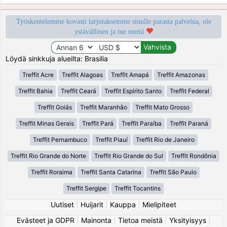
Työskentelemme kovasti tarjotaksemme sinulle parasta palvelua, ole
ystävällinen ja tue meitä
Löydä sinkkuja alueilta: Brasilia
Treffit Acre
Treffit Alagoas
Treffit Amapá
Treffit Amazonas
Treffit Bahia
Treffit Ceará
Treffit Espírito Santo
Treffit Federal
Treffit Goiás
Treffit Maranhão
Treffit Mato Grosso
Treffit Minas Gerais
Treffit Pará
Treffit Paraíba
Treffit Paraná
Treffit Pernambuco
Treffit Piauí
Treffit Rio de Janeiro
Treffit Rio Grande do Norte
Treffit Rio Grande do Sul
Treffit Rondônia
Treffit Roraima
Treffit Santa Catarina
Treffit São Paulo
Treffit Sergipe
Treffit Tocantins
Uutiset
|
Huijarit
|
Kauppa
|
Mielipiteet
Evästeet ja GDPR
|
Mainonta
|
Tietoa meistä
|
Yksityisyys
|