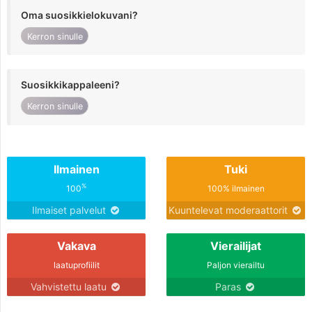
Oma suosikkielokuvani?
Kerron sinulle
Suosikkikappaleeni?
Kerron sinulle
Ilmainen
Tuki
%
100
100% ilmainen
Ilmaiset palvelut
Kuuntelevat moderaattorit
Vakava
Vierailijat
laatuprofiilit
Paljon vierailtu
Vahvistettu laatu
Paras