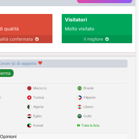
Visitatori
di qualità
Molto visitato
alità confermata
Il migliore
favore sii di supporto
Marocco
Brasile
i
Tunisia
Filippine
Algeria
Libano
Egitto
Golfo
Kuwait
Tutta la lista
Opinioni