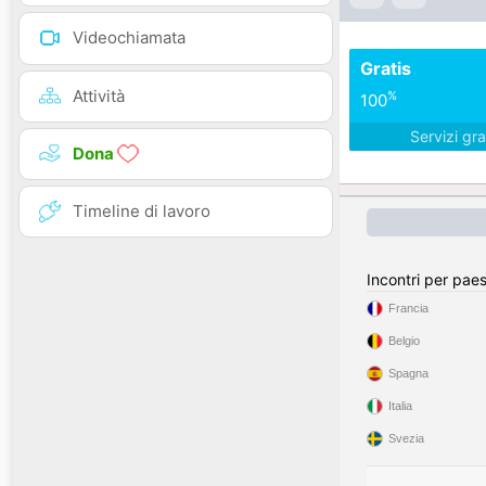
Videochiamata
Gratis
Attività
%
100
Servizi gra
Dona
Timeline di lavoro
Incontri per pae
Francia
Belgio
Spagna
Italia
Svezia