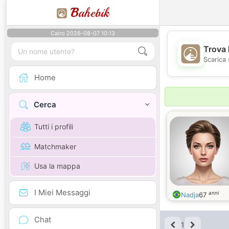
B
ahebik
Cairo 2026-08-07 10:13
Trova 
Scarica 
Home
Cerca
Tutti i profili
Matchmaker
Usa la mappa
I Miei Messaggi
anni
Nadja
67
Chat
1