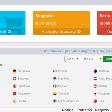
Supporto
Serio
100% gratis
profili 
tuiti
Moderatori in ascolto
Qu
Lavoriamo sodo per darti il miglior servizio, per 
se
Germania
Canada
Australia
Svizzera
Stati Uniti
Paesi Bass
Inghilterra
Messico
Austria
Portogallo
Colombia
Giappone
Disabili
Animali domestici
Cina
Notizie
|
Truffatori
|
Negozio
|