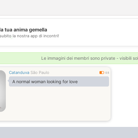
la tua anima gemella
subito la nostra app di incontri!
💖
💕
Le immagini dei membri sono private - visibili sol
Catanduva
São Paulo
0.5
A normal woman looking for love