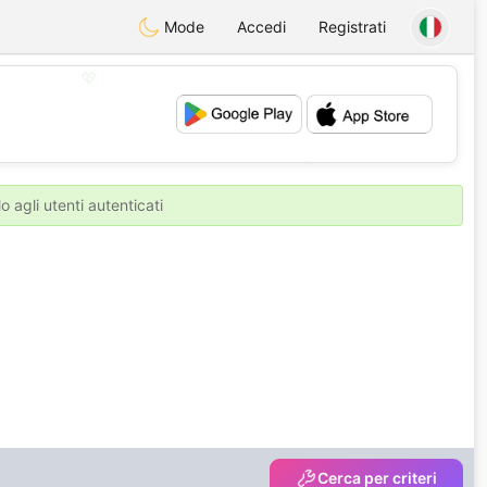
Mode
Accedi
Registrati
💖
💕
o agli utenti autenticati
Cerca per criteri