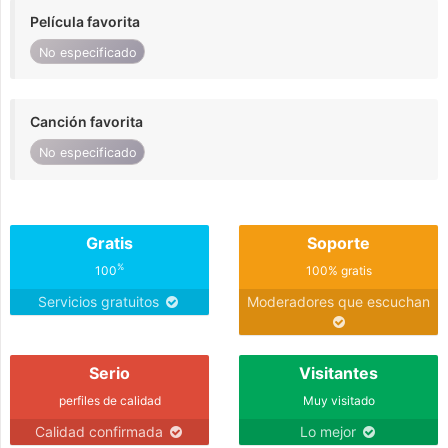
Película favorita
No especificado
Canción favorita
No especificado
Gratis
Soporte
%
100
100% gratis
Servicios gratuitos
Moderadores que escuchan
Serio
Visitantes
perfiles de calidad
Muy visitado
Calidad confirmada
Lo mejor