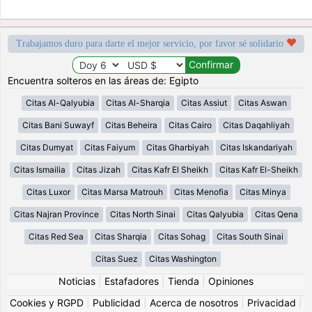
Trabajamos duro para darte el mejor servicio, por favor sé solidario
Encuentra solteros en las áreas de: Egipto
Citas Al-Qalyubia
Citas Al-Sharqia
Citas Assiut
Citas Aswan
Citas Bani Suwayf
Citas Beheira
Citas Cairo
Citas Daqahliyah
Citas Dumyat
Citas Faiyum
Citas Gharbiyah
Citas Iskandariyah
Citas Ismailia
Citas Jizah
Citas Kafr El Sheikh
Citas Kafr El-Sheikh
Citas Luxor
Citas Marsa Matrouh
Citas Menofia
Citas Minya
Citas Najran Province
Citas North Sinai
Citas Qalyubia
Citas Qena
Citas Red Sea
Citas Sharqia
Citas Sohag
Citas South Sinai
Citas Suez
Citas Washington
Noticias
|
Estafadores
|
Tienda
|
Opiniones
Cookies y RGPD
|
Publicidad
|
Acerca de nosotros
|
Privacidad
|