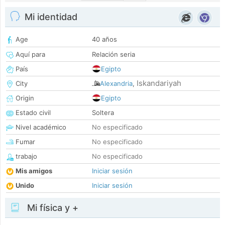
Mi identidad
Age
40 años
Aquí para
Relación seria
País
Egipto
Iskandariyah
City
Alexandria
,
Origin
Egipto
Estado civil
Soltera
Nivel académico
No especificado
Fumar
No especificado
trabajo
No especificado
Mis amigos
Iniciar sesión
Unido
Iniciar sesión
Mi física y +