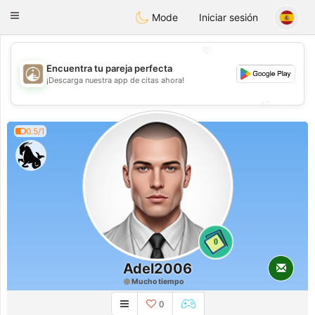
B
ahebik
Toggle
Mode
Iniciar sesión
navigation
💖
Encuentra tu pareja perfecta
💖
¡Descarga nuestra app de citas ahora!
💕
💕
0.5/1
0
Adel2006
Mucho tiempo
0