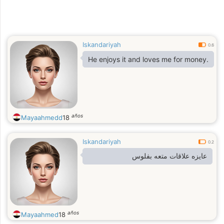
Iskandariyah
0.6
He enjoys it and loves me for money.
años
Mayaahmedd
18
Iskandariyah
0.2
عايزه علاقات متعه بفلوس
años
Mayaahmed
18