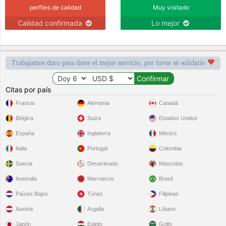
perfiles de calidad
Muy visitado
Calidad confirmada
Lo mejor
Trabajamos duro para darte el mejor servicio, por favor sé solidario
Citas por país
Francia
Alemania
Canadá
Bélgica
Suiza
Estados Unidos
España
Inglaterra
México
Italia
Portugal
Colombia
Suecia
Desactivado
Mascotas
Australia
Marruecos
Brasil
Países Bajos
Túnez
Filipinas
Austria
Argelia
Líbano
Japón
Egipto
Golfo