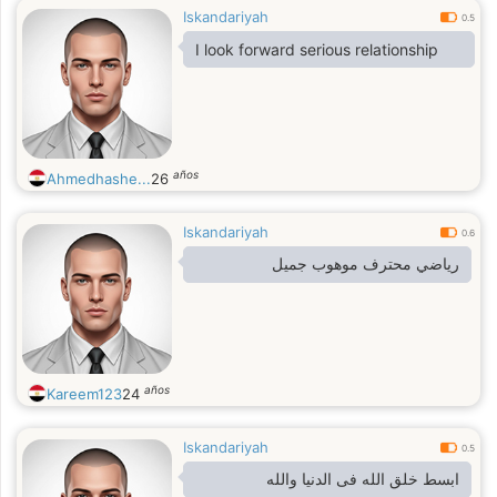
Iskandariyah
0.5
I look forward serious relationship
años
Ahmedhashe...
26
Iskandariyah
0.6
رياضي محترف موهوب جميل
años
Kareem123
24
Iskandariyah
0.5
ابسط خلق الله فى الدنيا والله