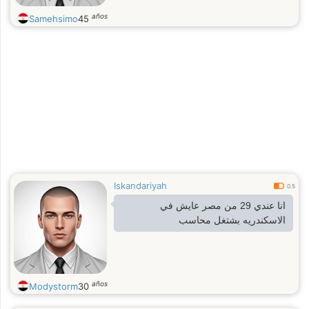
años
Samehsimo
45
Iskandariyah
0.5
انا عندي 29 من مصر عايش في
الاسكندريه بشتغل محاسب
años
Modystorm
30