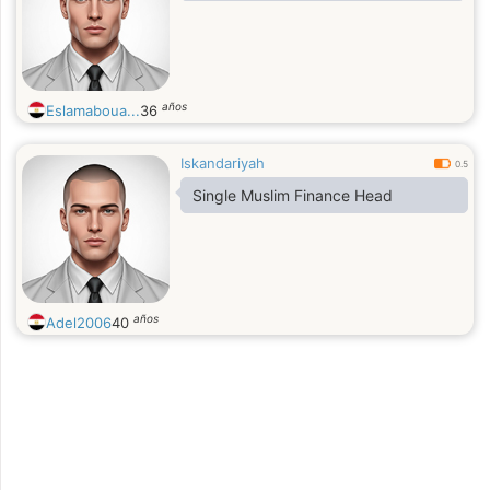
años
Eslamaboua...
36
Iskandariyah
0.5
Single Muslim Finance Head
años
Adel2006
40