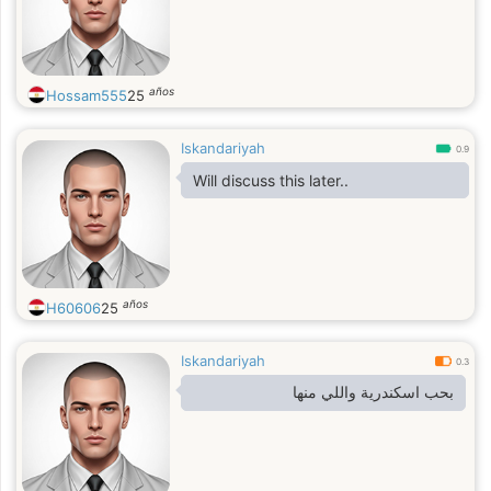
años
Hossam555
25
Iskandariyah
0.9
Will discuss this later..
años
H60606
25
Iskandariyah
0.3
بحب اسكندرية واللي منها