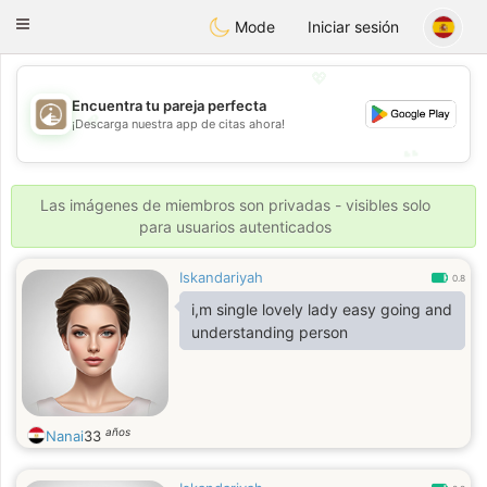
B
ahebik
Toggle
Mode
Iniciar sesión
navigation
💖
Encuentra tu pareja perfecta
💖
¡Descarga nuestra app de citas ahora!
💕
💕
Las imágenes de miembros son privadas - visibles solo
para usuarios autenticados
Iskandariyah
0.8
i,m single lovely lady easy going and
understanding person
años
Nanai
33