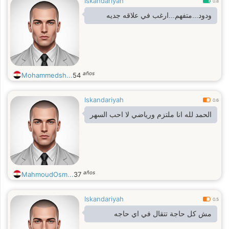
Iskandariyah
0.8
ودود...متفهم...ارغب في علاقه جديه
años
Mohammedsh...
54
Iskandariyah
0.6
الحمد لله انا ملتزم ورياضي لا احب السهر
años
MahmoudOsm...
37
Iskandariyah
0.5
مش كل حاجة تتقال في اي حاجه