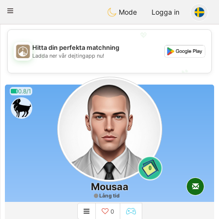
B
ahebik
Toggle
Mode
Logga in
navigation
💖
Hitta din perfekta matchning
💖
Ladda ner vår dejtingapp nu!
💕
💕
0.8/1
0
Mousaa
Lång tid
0