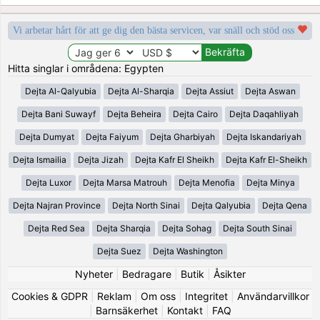
Vi arbetar hårt för att ge dig den bästa servicen, var snäll och stöd oss
Hitta singlar i områdena: Egypten
Dejta Al-Qalyubia
Dejta Al-Sharqia
Dejta Assiut
Dejta Aswan
Dejta Bani Suwayf
Dejta Beheira
Dejta Cairo
Dejta Daqahliyah
Dejta Dumyat
Dejta Faiyum
Dejta Gharbiyah
Dejta Iskandariyah
Dejta Ismailia
Dejta Jizah
Dejta Kafr El Sheikh
Dejta Kafr El-Sheikh
Dejta Luxor
Dejta Marsa Matrouh
Dejta Menofia
Dejta Minya
Dejta Najran Province
Dejta North Sinai
Dejta Qalyubia
Dejta Qena
Dejta Red Sea
Dejta Sharqia
Dejta Sohag
Dejta South Sinai
Dejta Suez
Dejta Washington
Nyheter
|
Bedragare
|
Butik
|
Åsikter
Cookies & GDPR
|
Reklam
|
Om oss
|
Integritet
|
Användarvillkor
|
Barnsäkerhet
|
Kontakt
|
FAQ