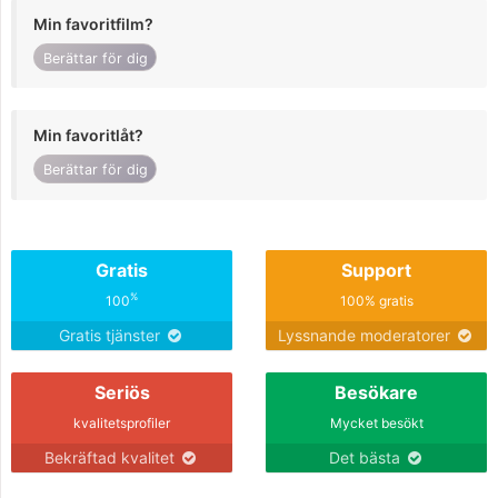
Min favoritfilm?
Berättar för dig
Min favoritlåt?
Berättar för dig
Gratis
Support
%
100
100% gratis
Gratis tjänster
Lyssnande moderatorer
Seriös
Besökare
kvalitetsprofiler
Mycket besökt
Bekräftad kvalitet
Det bästa