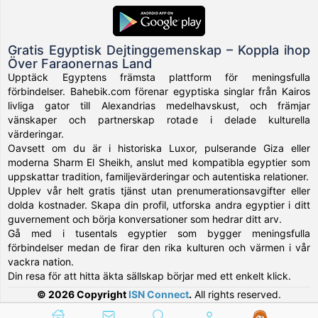
Gratis Egyptisk Dejtinggemenskap – Koppla ihop
Över Faraonernas Land
Upptäck Egyptens främsta plattform för meningsfulla
förbindelser. Bahebik.com förenar egyptiska singlar från Kairos
livliga gator till Alexandrias medelhavskust, och främjar
vänskaper och partnerskap rotade i delade kulturella
värderingar.
Oavsett om du är i historiska Luxor, pulserande Giza eller
moderna Sharm El Sheikh, anslut med kompatibla egyptier som
uppskattar tradition, familjevärderingar och autentiska relationer.
Upplev vår helt gratis tjänst utan prenumerationsavgifter eller
dolda kostnader. Skapa din profil, utforska andra egyptier i ditt
guvernement och börja konversationer som hedrar ditt arv.
Gå med i tusentals egyptier som bygger meningsfulla
förbindelser medan de firar den rika kulturen och värmen i vår
vackra nation.
Din resa för att hitta äkta sällskap börjar med ett enkelt klick.
© 2026 Copyright
ISN Connect
.
All rights reserved.