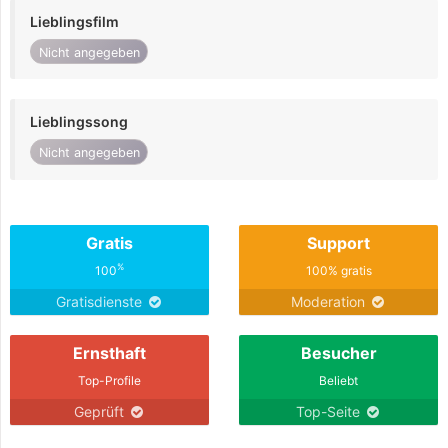
Lieblingsfilm
Nicht angegeben
Lieblingssong
Nicht angegeben
Gratis
Support
%
100
100% gratis
Gratisdienste
Moderation
Ernsthaft
Besucher
Top-Profile
Beliebt
Geprüft
Top-Seite