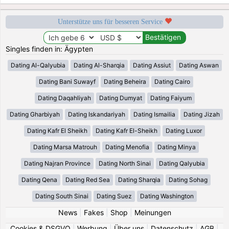
Unterstütze uns für besseren Service
Singles finden in: Ägypten
Dating Al-Qalyubia
Dating Al-Sharqia
Dating Assiut
Dating Aswan
Dating Bani Suwayf
Dating Beheira
Dating Cairo
Dating Daqahliyah
Dating Dumyat
Dating Faiyum
Dating Gharbiyah
Dating Iskandariyah
Dating Ismailia
Dating Jizah
Dating Kafr El Sheikh
Dating Kafr El-Sheikh
Dating Luxor
Dating Marsa Matrouh
Dating Menofia
Dating Minya
Dating Najran Province
Dating North Sinai
Dating Qalyubia
Dating Qena
Dating Red Sea
Dating Sharqia
Dating Sohag
Dating South Sinai
Dating Suez
Dating Washington
News
|
Fakes
|
Shop
|
Meinungen
Cookies & DSGVO
|
Werbung
|
Über uns
|
Datenschutz
|
AGB
|