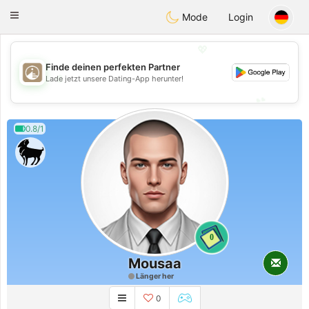
B
ahebik
Toggle
Mode
Login
navigation
💖
Finde deinen perfekten Partner
💖
Lade jetzt unsere Dating-App herunter!
💕
💕
0.8/1
0
Mousaa
Länger her
0