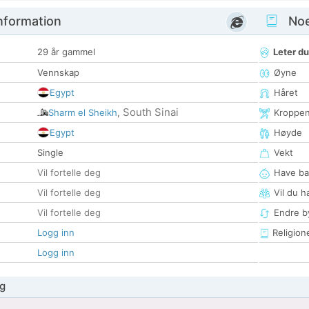
nformation
Noen
29 år gammel
Leter du
Vennskap
Øyne
Egypt
Håret
South Sinai
Sharm el Sheikh
,
Kroppe
Egypt
Høyde
Single
Vekt
Vil fortelle deg
Have ba
Vil fortelle deg
Vil du h
Vil fortelle deg
Endre by
Logg inn
Religion
Logg inn
g