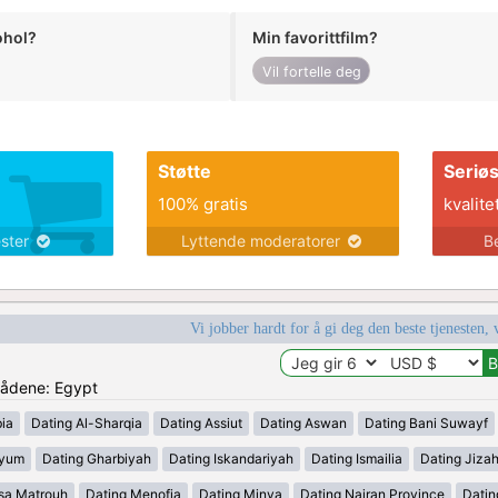
ohol?
Min favorittfilm?
Vil fortelle deg
Støtte
Seriø
100% gratis
kvalite
ester
Lyttende moderatorer
B
Vi jobber hardt for å gi deg den beste tjenesten, 
mrådene: Egypt
ia
Dating Al-Sharqia
Dating Assiut
Dating Aswan
Dating Bani Suwayf
iyum
Dating Gharbiyah
Dating Iskandariyah
Dating Ismailia
Dating Jiza
sa Matrouh
Dating Menofia
Dating Minya
Dating Najran Province
Datin