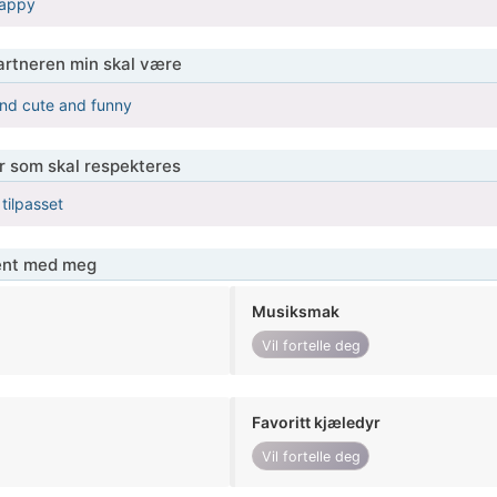
happy
partneren min skal være
and cute and funny
er som skal respekteres
 tilpasset
jent med meg
Musiksmak
Vil fortelle deg
Favoritt kjæledyr
Vil fortelle deg