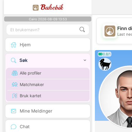
B
ahebik
Cairo 2026-08-09 13:53
Finn d
Last ne
Hjem
0.8/1
Søk
Alle profiler
Matchmaker
Bruk kartet
Mine Meldinger
Chat