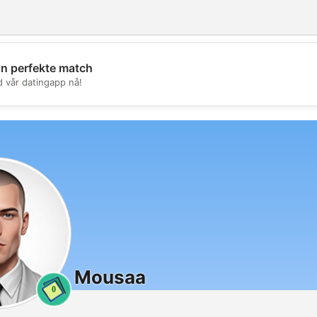
in perfekte match
💖
d vår datingapp nå!
💕
Mousaa
0