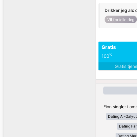
Drikker jeg alc 
Vil fortelle deg
Gratis
%
100
Gratis tjen
Finn singler i o
Dating Al-Qalyub
Dating Fa
Dating Mar