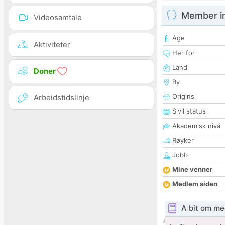
Member i
Videosamtale
Age
Aktiviteter
Her for
Land
Doner
By
Origins
Arbeidstidslinje
Sivil status
Akademisk nivå
Røyker
Jobb
Mine venner
Medlem siden
A bit om me