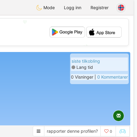
Mode
Logg inn
Registrer
💖
💕
siste tilkobling
Lang tid
0 Visninger |
0 Kommentarer
rapporter denne profilen?
0