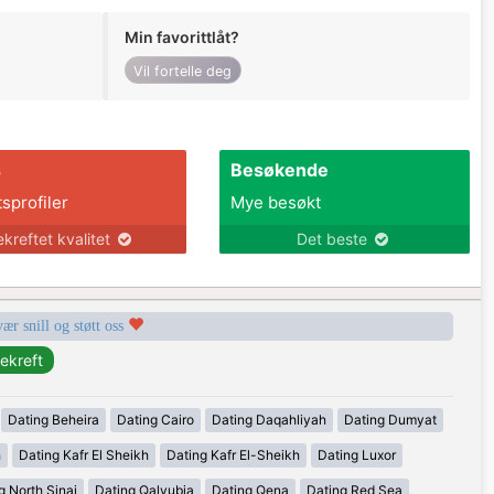
Min favorittlåt?
Vil fortelle deg
s
Besøkende
tsprofiler
Mye besøkt
ekreftet kvalitet
Det beste
vær snill og støtt oss
Dating Beheira
Dating Cairo
Dating Daqahliyah
Dating Dumyat
h
Dating Kafr El Sheikh
Dating Kafr El-Sheikh
Dating Luxor
g North Sinai
Dating Qalyubia
Dating Qena
Dating Red Sea