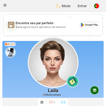
B
ahebik
Toggle
Mode
Entrar
navigation
💖
Encontre seu par perfeito
💖
Baixe agora nosso aplicativo de namoro!
💕
💕
0.5/1
0
Laila
Muito tempo
1