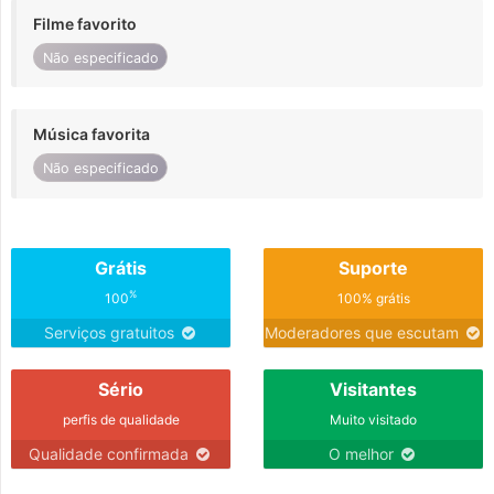
Filme favorito
Não especificado
Música favorita
Não especificado
Grátis
Suporte
%
100
100% grátis
Serviços gratuitos
Moderadores que escutam
Sério
Visitantes
perfis de qualidade
Muito visitado
Qualidade confirmada
O melhor