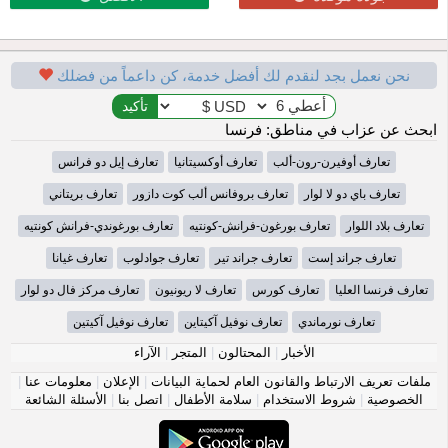
نحن نعمل بجد لنقدم لك أفضل خدمة، كن داعماً من فضلك
ابحث عن عزاب في مناطق: فرنسا
تعارف أوفيرن-رون-ألب
تعارف أوكسيتانيا
تعارف إيل دو فرانس
تعارف باي دو لا لوار
تعارف بروفانس ألب كوت دازور
تعارف بريتاني
تعارف بلاد اللوار
تعارف بورغون-فرانش-كونتيه
تعارف بورغوندي-فرانش كونتيه
تعارف جراند إست
تعارف جراند تير
تعارف جوادلوب
تعارف غيانا
تعارف فرنسا العليا
تعارف كورس
تعارف لا ريونيون
تعارف مركز فال دو لوار
تعارف نورماندي
تعارف نوفيل آكيتاين
تعارف نوفيل آكيتين
الأخبار
|
المحتالون
|
المتجر
|
الآراء
ملفات تعريف الارتباط والقانون العام لحماية البيانات
|
الإعلان
|
معلومات عنا
|
الخصوصية
|
شروط الاستخدام
|
سلامة الأطفال
|
اتصل بنا
|
الأسئلة الشائعة