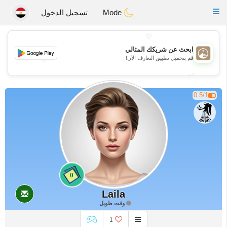
B
ahebik
Toggle
Mode
تسجيل الدخول
navigation
💖
ابحث عن شريكك المثالي
قم بتحميل تطبيق التعارف الآن!
💖
💕
💕
0.5/1
0
Laila
وقت طويل
1