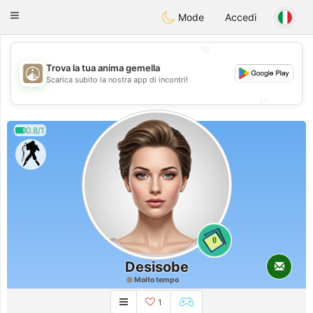
B
ahebik
Toggle
Mode
Accedi
navigation
💖
Trova la tua anima gemella
💖
Scarica subito la nostra app di incontri!
💕
💕
0.8/1
0
Desisobe
Molto tempo
1