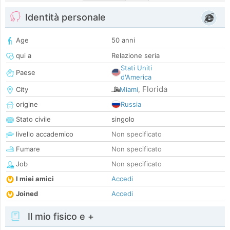
Identità personale
Age
50 anni
qui a
Relazione seria
Stati Uniti
Paese
d'America
Florida
City
Miami
,
origine
Russia
Stato civile
singolo
livello accademico
Non specificato
Fumare
Non specificato
Job
Non specificato
I miei amici
Accedi
Joined
Accedi
Il mio fisico e +