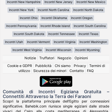
Incontri New Hampshire
Incontri New Jersey
Incontri New Mexico
Incontri New York
Incontri North Carolina
Incontri North Dakota
Incontri Ohio
Incontri Oklahoma
Incontri Oregon
Incontri Pennsylvania
Incontri Rhode Island
Incontri South Carolina
Incontri South Dakota
Incontri Tennessee
Incontri Texas
Incontri Utah
Incontri Vermont
Incontri Virginia
Incontri Washington
Incontri West Virginia
Incontri Wisconsin
Incontri Wyoming
Notizie
|
Truffatori
|
Negozio
|
Opinioni
Cookie e GDPR
|
Pubblicità
|
Chi siamo
|
Privacy
|
Termini di
utilizzo
|
Sicurezza dei minori
|
Contatto
|
FAQ
Comunità di Incontri Egiziana Gratuita –
Connettiti Attraverso la Terra dei Faraoni
Scopri la piattaforma principale dell'Egitto per connessioni
significative. Bahebik.com riunisce single egiziani dalle strade
vivaci del Cairo alla costa mediterranea di Alessandria,