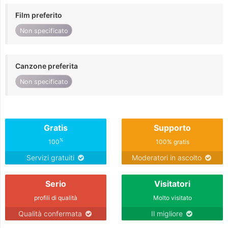
Film preferito
Non specificato
Canzone preferita
Non specificato
Gratis
Supporto
%
100
100% gratis
Servizi gratuiti
Moderatori in ascolto
Serio
Visitatori
profili di qualità
Molto visitato
Qualità confermata
Il migliore