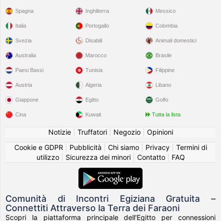
Spagna
Inghilterra
Messico
Italia
Portogallo
Colombia
Svezia
Disabili
Animali domestici
Australia
Marocco
Brasile
Paesi Bassi
Tunisia
Filippine
Austria
Algeria
Libano
Giappone
Egitto
Golfo
Cina
Kuwait
Tutta la lista
Notizie
|
Truffatori
|
Negozio
|
Opinioni
Cookie e GDPR
|
Pubblicità
|
Chi siamo
|
Privacy
|
Termini di
utilizzo
|
Sicurezza dei minori
|
Contatto
|
FAQ
Comunità di Incontri Egiziana Gratuita –
Connettiti Attraverso la Terra dei Faraoni
Scopri la piattaforma principale dell'Egitto per connessioni