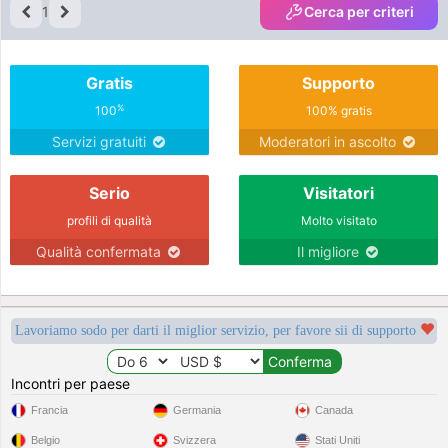
1
Cerca per criteri
Gratis
Supporto
%
100
100% gratis
Servizi gratuiti
Moderatori in ascolto
Serio
Visitatori
profili di qualità
Molto visitato
Qualità confermata
Il migliore
Lavoriamo sodo per darti il miglior servizio, per favore sii di supporto
Incontri per paese
Francia
Germania
Canada
Belgio
Svizzera
Stati Uniti