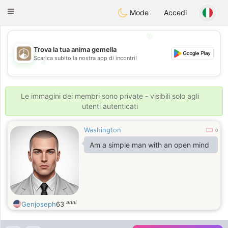
B
ahebik
Toggle
Mode
Accedi
navigation
💖
Trova la tua anima gemella
Scarica subito la nostra app di incontri!
💖
💕
💕
Le immagini dei membri sono private - visibili solo agli
utenti autenticati
Washington
0
Am a simple man with an open mind
anni
Genjoseph
63