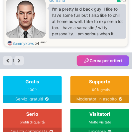
Montana
0.8
I'm a pretty laid back guy. I like to
have some fun but I also like to chill
at home as well. I like to explore a lot
too. I have a sarcastic / witty
personality. I am serious when it
calls for it. I don't lie or cheat and I
anni
Sammyktwo
54
do expect that in return no
exception. Bowling, shooting pool,
fishing, hunting, gun range are just
1
Cerca per criteri
some of the things that I like to do. I
look forward to talking with you and
see what else we may have in
Gratis
Supporto
common with each other. Never
know could be a great thing.
%
100
100% gratis
Servizi gratuiti
Moderatori in ascolto
Serio
Visitatori
profili di qualità
Molto visitato
Qualità confermata
Il migliore