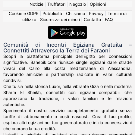
Notizie
|
Truffatori
|
Negozio
|
Opinioni
Cookie e GDPR
|
Pubblicità
|
Chi siamo
|
Privacy
|
Termini di
utilizzo
|
Sicurezza dei minori
|
Contatto
|
FAQ
Comunità di Incontri Egiziana Gratuita –
Connettiti Attraverso la Terra dei Faraoni
Scopri la piattaforma principale dell'Egitto per connessioni
significative. Bahebik.com riunisce single egiziani dalle strade
vivaci del Cairo alla costa mediterranea di Alessandria,
favorendo amicizie e partnership radicate in valori culturali
condivisi.
Che tu sia nella storica Luxor, nella vibrante Giza o nella moderna
Sharm El Sheikh, connettiti con egiziani compatibili che
apprezzano la tradizione, i valori familiari e le relazioni
autentiche.
Sperimenta il nostro servizio completamente gratuito senza
tariffe di abbonamento o costi nascosti. Crea il tuo profilo,
esplora altri egiziani nel tuo governatorato e inizia conversazioni
che onorano la tua eredità.
Unisciti a migliaia di egiziani che costruiscono connessioni