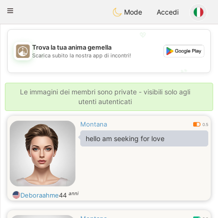
B
ahebik
Toggle
Mode
Accedi
navigation
💖
Trova la tua anima gemella
💖
Scarica subito la nostra app di incontri!
💕
💕
Le immagini dei membri sono private - visibili solo agli
utenti autenticati
Montana
0.5
hello am seeking for love
anni
Deboraahme
44