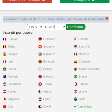
Lavoriamo sodo per darti il miglior servizio, per favore sii di supporto
Incontri per paese
Francia
Germania
Canada
Belgio
Svizzera
Stati Uniti
Spagna
Inghilterra
Messico
Italia
Portogallo
Colombia
Svezia
Disabili
Animali domestici
Australia
Marocco
Brasile
Paesi Bassi
Tunisia
Filippine
Austria
Algeria
Libano
Giappone
Egitto
Golfo
Cina
Kuwait
Tutta la lista