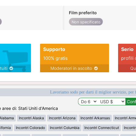
Film preferito
Non specificato
Supporto
Serio
100% gratis
profili 
tuiti
Moderatori in ascolto
Qu
Lavoriamo sodo per darti il miglior servizio, per 
e aree di: Stati Uniti d'America
 Alabama
Incontri Alaska
Incontri Arizona
Incontri Arkansas
Incontri Ar
ifornia
Incontri Colorado
Incontri Columbia
Incontri Connecticut
Incont