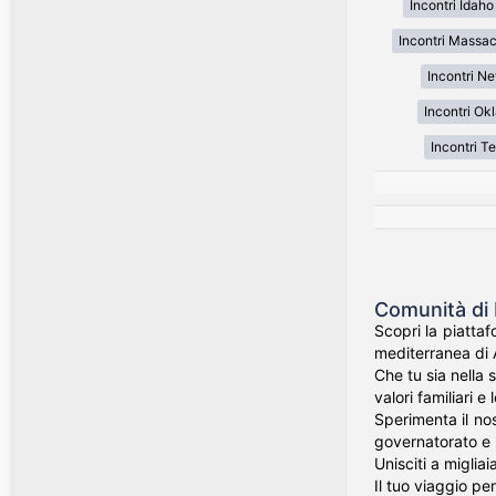
Incontri Idaho
Incontri Massa
Incontri N
Incontri O
Incontri T
Comunità di I
Scopri la piattaf
mediterranea di A
Che tu sia nella 
valori familiari e
Sperimenta il nos
governatorato e i
Unisciti a miglia
Il tuo viaggio pe