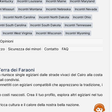
i Kentucky
Incontri Louisiana
Incontri Maine
Incontri Maryland
ri Missouri
Incontri Montana
Incontri Nebraska
Incontri Nevada
Incontri North Carolina
Incontri North Dakota
Incontri Ohio
ntri South Carolina
Incontri South Dakota
Incontri Tennessee
Incontri West Virginia
Incontri Wisconsin
Incontri Wyoming
Opinioni
izzo
|
Sicurezza dei minori
|
Contatto
|
FAQ
Terra dei Faraoni
riunisce single egiziani dalle strade vivaci del Cairo alla costa
li condivisi.
nnettiti con egiziani compatibili che apprezzano la tradizione, i
ti nascosti. Crea il tuo profilo, esplora altri egiziani nel tuo
icca cultura e il calore della nostra bella nazione.
Assistance