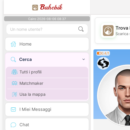
B
ahebik
Cairo 2026-08-06 08:37
Trova 
Scarica 
Home
0.4/1
Cerca
Tutti i profili
Matchmaker
Usa la mappa
I Miei Messaggi
Chat