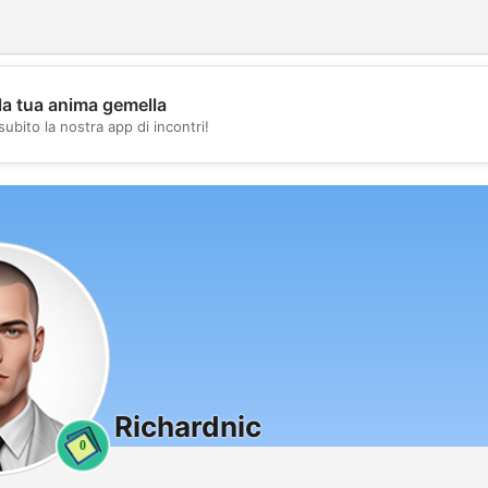
la tua anima gemella
💖
subito la nostra app di incontri!
💕
Richardnic
0