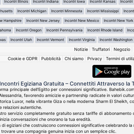
Incontri Illinois
Incontri Indiana
Incontri Iowa
Incontri Kansas
Incontr
chusetts
Incontri Michigan
Incontri Minnesota
Incontri Mississippi
Incont
ew Hampshire
Incontri New Jersey
Incontri New Mexico
Incontri New York
klahoma
Incontri Oregon
Incontri Pennsylvania
Incontri Rhode Island
Inco
exas
Incontri Utah
Incontri Vermont
Incontri Virginia
Incontri Washington
Notizie
|
Truffatori
|
Negozio
|
Cookie e GDPR
|
Pubblicità
|
Chi siamo
|
Privacy
|
Termini di util
ncontri Egiziana Gratuita – Connettiti Attraverso la 
orma principale dell'Egitto per connessioni significative. Bahebik.com 
lessandria, favorendo amicizie e partnership radicate in valori cultura
storica Luxor, nella vibrante Giza o nella moderna Sharm El Sheikh, co
 le relazioni autentiche.
tro servizio completamente gratuito senza tariffe di abbonamento o cos
nizia conversazioni che onorano la tua eredità.
ia di egiziani che costruiscono connessioni significative celebrando la r
r trovare una compagnia genuina inizia con un semplice clic.