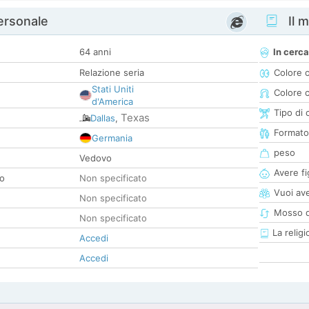
personale
Il m
64 anni
In cerca
Relazione seria
Colore 
Stati Uniti
Colore c
d'America
Tipo di 
Texas
Dallas
,
Formato
Germania
peso
Vedovo
Avere fig
co
Non specificato
Vuoi ave
Non specificato
Mosso d
Non specificato
La religi
Accedi
Accedi