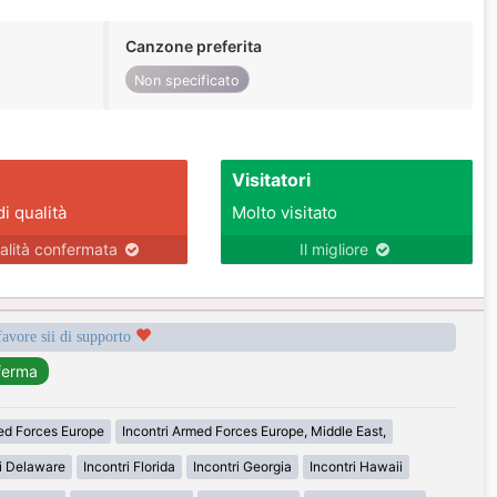
Canzone preferita
Non specificato
Visitatori
di qualità
Molto visitato
alità confermata
Il migliore
favore sii di supporto
med Forces Europe
Incontri Armed Forces Europe, Middle East,
ri Delaware
Incontri Florida
Incontri Georgia
Incontri Hawaii