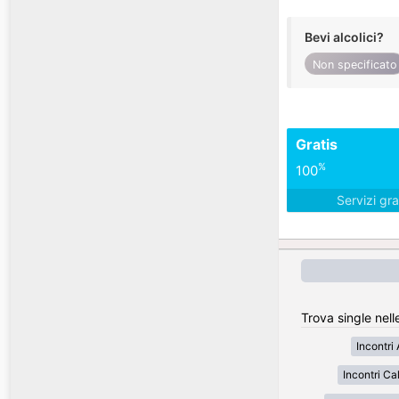
Bevi alcolici?
Non specificato
Gratis
%
100
Servizi gra
Trova single nell
Incontri
Incontri Cal