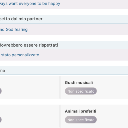
lways want everyone to be happy
etto dal mio partner
and God fearing
 dovrebbero essere rispettati
è stato personalizzato
me
Gusti musicali
Non specificato
Animali preferiti
Non specificato