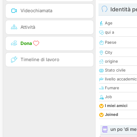
Identità 
Videochiamata
Age
Attività
qui a
Paese
Dona
City
Timeline di lavoro
origine
Stato civile
livello accademi
Fumare
Job
I miei amici
Joined
un po 'di me