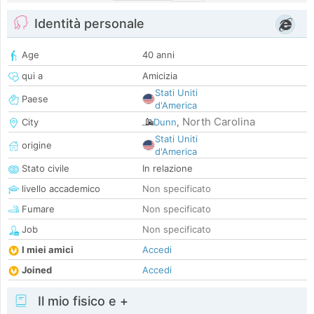
Identità personale
Age
40 anni
qui a
Amicizia
Stati Uniti
Paese
d'America
North Carolina
City
Dunn
,
Stati Uniti
origine
d'America
Stato civile
In relazione
livello accademico
Non specificato
Fumare
Non specificato
Job
Non specificato
I miei amici
Accedi
Joined
Accedi
Il mio fisico e +