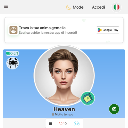
B
ahebik
Toggle
Mode
Accedi
navigation
💖
Trova la tua anima gemella
💖
Scarica subito la nostra app di incontri!
💕
💕
0.6/1
0
Heaven
Molto tempo
0