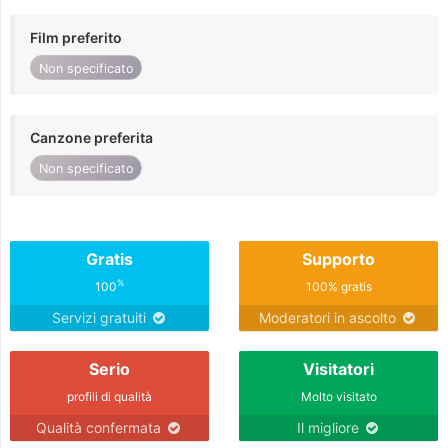
Film preferito
Non specificato
Canzone preferita
Non specificato
Gratis
Supporto
%
100
100% gratis
Servizi gratuiti
Moderatori in ascolto
Serio
Visitatori
profili di qualità
Molto visitato
Qualità confermata
Il migliore