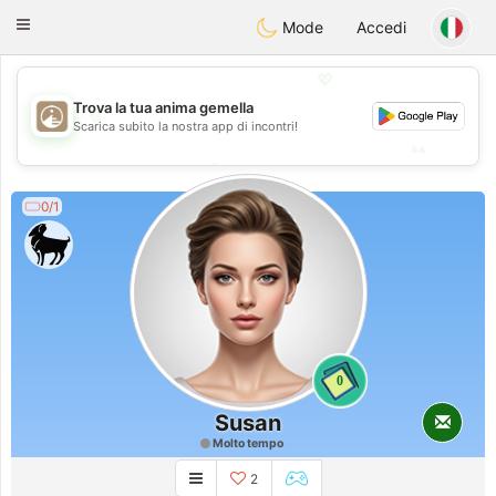
B
ahebik
Toggle
Mode
Accedi
navigation
💖
Trova la tua anima gemella
💖
Scarica subito la nostra app di incontri!
💕
💕
0/1
0
Susan
Molto tempo
2