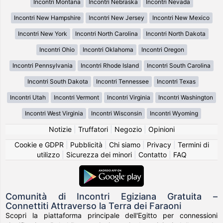
Incontri Montana
Incontri Nebraska
Incontri Nevada
Incontri New Hampshire
Incontri New Jersey
Incontri New Mexico
Incontri New York
Incontri North Carolina
Incontri North Dakota
Incontri Ohio
Incontri Oklahoma
Incontri Oregon
Incontri Pennsylvania
Incontri Rhode Island
Incontri South Carolina
Incontri South Dakota
Incontri Tennessee
Incontri Texas
Incontri Utah
Incontri Vermont
Incontri Virginia
Incontri Washington
Incontri West Virginia
Incontri Wisconsin
Incontri Wyoming
Notizie
|
Truffatori
|
Negozio
|
Opinioni
Cookie e GDPR
|
Pubblicità
|
Chi siamo
|
Privacy
|
Termini di
utilizzo
|
Sicurezza dei minori
|
Contatto
|
FAQ
Comunità di Incontri Egiziana Gratuita –
Connettiti Attraverso la Terra dei Faraoni
Scopri la piattaforma principale dell'Egitto per connessioni