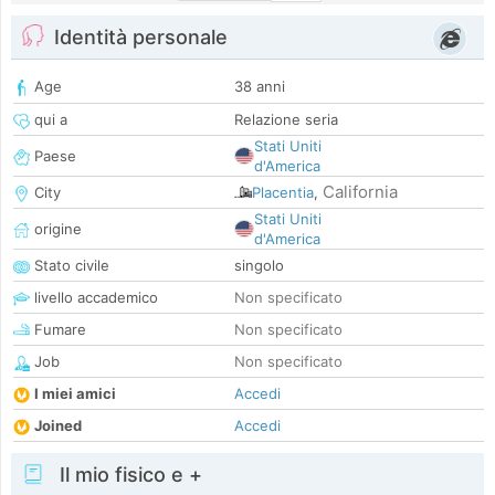
Identità personale
Age
38 anni
qui a
Relazione seria
Stati Uniti
Paese
d'America
California
City
Placentia
,
Stati Uniti
origine
d'America
Stato civile
singolo
livello accademico
Non specificato
Fumare
Non specificato
Job
Non specificato
I miei amici
Accedi
Joined
Accedi
Il mio fisico e +