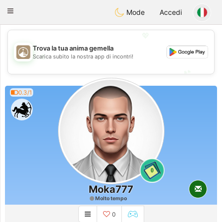
B
ahebik
Toggle
Mode
Accedi
navigation
💖
Trova la tua anima gemella
💖
Scarica subito la nostra app di incontri!
💕
💕
0.3/1
0
Moka777
Molto tempo
0