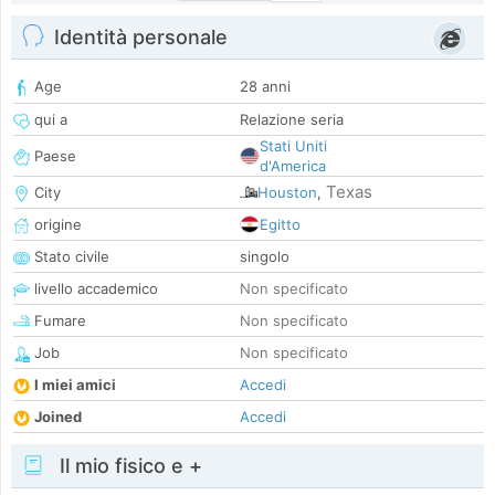
Identità personale
Age
28 anni
qui a
Relazione seria
Stati Uniti
Paese
d'America
Texas
City
Houston
,
origine
Egitto
Stato civile
singolo
livello accademico
Non specificato
Fumare
Non specificato
Job
Non specificato
I miei amici
Accedi
Joined
Accedi
Il mio fisico e +