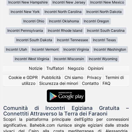
Incontri New Hampshire
Incontri New Jersey
Incontri New Mexico
Incontri New York
Incontri North Carolina
Incontri North Dakota
Incontri Ohio
Incontri Oklahoma
Incontri Oregon
Incontri Pennsylvania
Incontri Rhode Island
Incontri South Carolina
Incontri South Dakota
Incontri Tennessee
Incontri Texas
Incontri Utah
Incontri Vermont
Incontri Virginia
Incontri Washington
Incontri West Virginia
Incontri Wisconsin
Incontri Wyoming
Notizie
|
Truffatori
|
Negozio
|
Opinioni
Cookie e GDPR
|
Pubblicità
|
Chi siamo
|
Privacy
|
Termini di
utilizzo
|
Sicurezza dei minori
|
Contatto
|
FAQ
Comunità di Incontri Egiziana Gratuita –
Connettiti Attraverso la Terra dei Faraoni
Scopri la piattaforma principale dell'Egitto per connessioni
significative. Bahebik.com riunisce single egiziani dalle strade
vivaci del Cairo alla costa mediterranea di Alessandria,