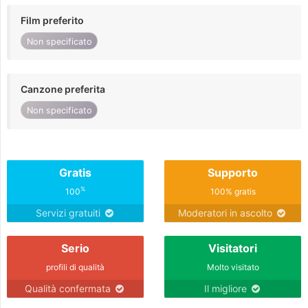
Film preferito
Non specificato
Canzone preferita
Non specificato
Gratis
Supporto
%
100
100% gratis
Servizi gratuiti
Moderatori in ascolto
Serio
Visitatori
profili di qualità
Molto visitato
Qualità confermata
Il migliore