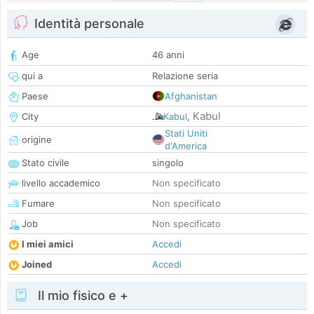
Identità personale
Age
46 anni
qui a
Relazione seria
Paese
Afghanistan
Kabul
City
Kabul
,
Stati Uniti
origine
d'America
Stato civile
singolo
livello accademico
Non specificato
Fumare
Non specificato
Job
Non specificato
I miei amici
Accedi
Joined
Accedi
Il mio fisico e +