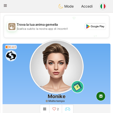
B
ahebik
Toggle
Mode
Accedi
navigation
💖
Trova la tua anima gemella
💖
Scarica subito la nostra app di incontri!
💕
💕
0.4/1
0
Monike
Molto tempo
2