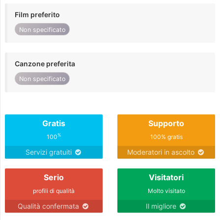
Film preferito
Non specificato
Canzone preferita
Non specificato
Gratis
Supporto
%
100
100% gratis
Servizi gratuiti
Moderatori in ascolto
Serio
Visitatori
profili di qualità
Molto visitato
Qualità confermata
Il migliore