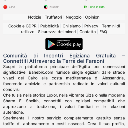
Cina
Kuwait
Tutta la lista
Notizie
|
Truffatori
|
Negozio
|
Opinioni
Cookie e GDPR
|
Pubblicità
|
Chi siamo
|
Privacy
|
Termini di
utilizzo
|
Sicurezza dei minori
|
Contatto
|
FAQ
Comunità di Incontri Egiziana Gratuita –
Connettiti Attraverso la Terra dei Faraoni
Scopri la piattaforma principale dell'Egitto per connessioni
significative. Bahebik.com riunisce single egiziani dalle strade
vivaci del Cairo alla costa mediterranea di Alessandria,
favorendo amicizie e partnership radicate in valori culturali
condivisi.
Che tu sia nella storica Luxor, nella vibrante Giza o nella moderna
Sharm El Sheikh, connettiti con egiziani compatibili che
apprezzano la tradizione, i valori familiari e le relazioni
autentiche.
Sperimenta il nostro servizio completamente gratuito senza
tariffe di abbonamento o costi nascosti. Crea il tuo profilo,