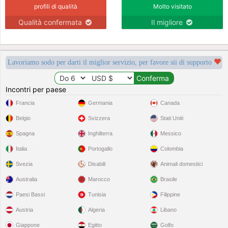
profili di qualità
Molto visitato
Qualità confermata
Il migliore
Lavoriamo sodo per darti il miglior servizio, per favore sii di supporto
Incontri per paese
Francia
Germania
Canada
Belgio
Svizzera
Stati Uniti
Spagna
Inghilterra
Messico
Italia
Portogallo
Colombia
Svezia
Disabili
Animali domestici
Australia
Marocco
Brasile
Paesi Bassi
Tunisia
Filippine
Austria
Algeria
Libano
Giappone
Egitto
Golfo