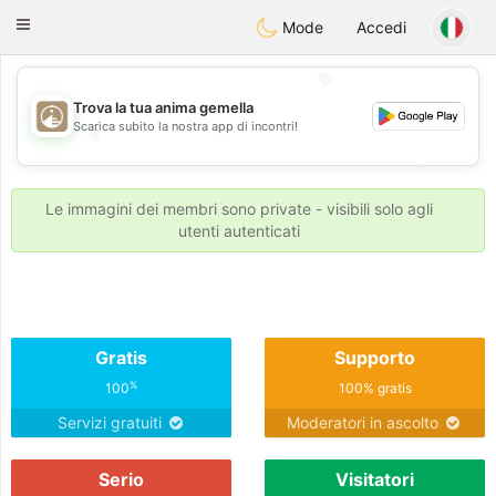
B
ahebik
Toggle
Mode
Accedi
navigation
💖
Trova la tua anima gemella
Scarica subito la nostra app di incontri!
💖
💕
💕
Le immagini dei membri sono private - visibili solo agli
utenti autenticati
Gratis
Supporto
%
100
100% gratis
Servizi gratuiti
Moderatori in ascolto
Serio
Visitatori