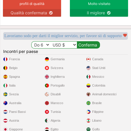
profili di qualità
Molto visitato
Qualità confermata
Il migliore
Lavoriamo sodo per darti il miglior servizio, per favore sii di supporto
Incontri per paese
Francia
Germania
Canada
Belgio
Svizzera
Stati Uniti
Spagna
Inghilterra
Messico
Italia
Portogallo
Colombia
Svezia
Disabili
Animali domestici
Australia
Marocco
Brasile
Paesi Bassi
Tunisia
Filippine
Austria
Algeria
Libano
Giappone
Egitto
Golfo