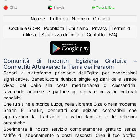
Cina
Kuwait
Tutta la lista
Notizie
|
Truffatori
|
Negozio
|
Opinioni
Cookie e GDPR
|
Pubblicità
|
Chi siamo
|
Privacy
|
Termini di
utilizzo
|
Sicurezza dei minori
|
Contatto
|
FAQ
Comunità di Incontri Egiziana Gratuita –
Connettiti Attraverso la Terra dei Faraoni
Scopri la piattaforma principale dell'Egitto per connessioni
significative. Bahebik.com riunisce single egiziani dalle strade
vivaci del Cairo alla costa mediterranea di Alessandria,
favorendo amicizie e partnership radicate in valori culturali
condivisi.
Che tu sia nella storica Luxor, nella vibrante Giza o nella moderna
Sharm El Sheikh, connettiti con egiziani compatibili che
apprezzano la tradizione, i valori familiari e le relazioni
autentiche.
Sperimenta il nostro servizio completamente gratuito senza
tariffe di abbonamento o costi nascosti. Crea il tuo profilo,