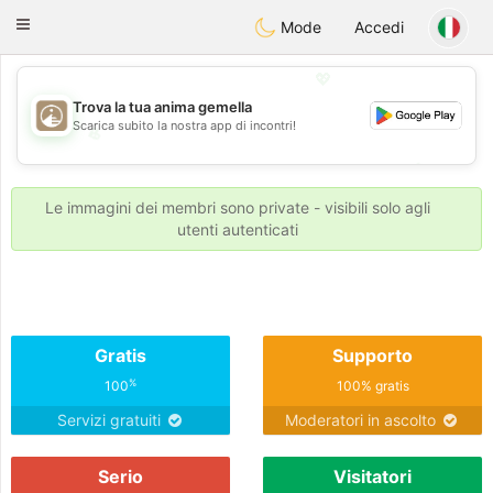
B
ahebik
Toggle
Mode
Accedi
navigation
💖
Trova la tua anima gemella
Scarica subito la nostra app di incontri!
💖
💕
💕
Le immagini dei membri sono private - visibili solo agli
utenti autenticati
Gratis
Supporto
%
100
100% gratis
Servizi gratuiti
Moderatori in ascolto
Serio
Visitatori