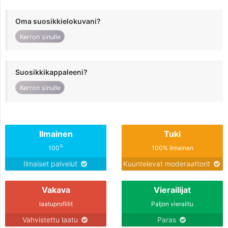
Oma suosikkielokuvani?
Kerron sinulle
Suosikkikappaleeni?
Kerron sinulle
Ilmainen
Tuki
%
100
100% ilmainen
Ilmaiset palvelut
Kuuntelevat moderaattorit
Vakava
Vierailijat
laatuprofiilit
Paljon vierailtu
Vahvistettu laatu
Paras