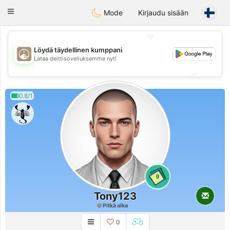
B
ahebik
Toggle
Mode
Kirjaudu sisään
navigation
💖
Löydä täydellinen kumppani
💖
Lataa deittisovelluksemme nyt!
💕
💕
0.8/1
0
Tony123
Pitkä aika
0