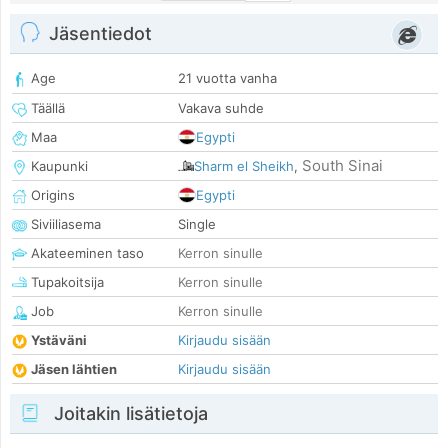
Jäsentiedot
Age
21 vuotta vanha
Täällä
Vakava suhde
Maa
Egypti
South Sinai
Kaupunki
Sharm el Sheikh
,
Origins
Egypti
Siviiliasema
Single
Akateeminen taso
Kerron sinulle
Tupakoitsija
Kerron sinulle
Job
Kerron sinulle
Ystäväni
Kirjaudu sisään
Jäsen lähtien
Kirjaudu sisään
Joitakin lisätietoja