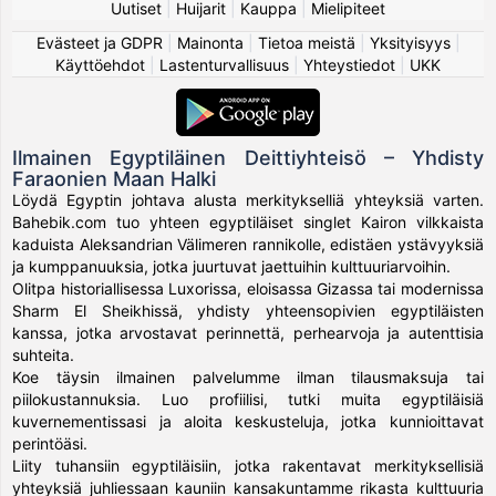
Uutiset
|
Huijarit
|
Kauppa
|
Mielipiteet
Evästeet ja GDPR
|
Mainonta
|
Tietoa meistä
|
Yksityisyys
|
Käyttöehdot
|
Lastenturvallisuus
|
Yhteystiedot
|
UKK
Ilmainen Egyptiläinen Deittiyhteisö – Yhdisty
Faraonien Maan Halki
Löydä Egyptin johtava alusta merkitykselliä yhteyksiä varten.
Bahebik.com tuo yhteen egyptiläiset singlet Kairon vilkkaista
kaduista Aleksandrian Välimeren rannikolle, edistäen ystävyyksiä
ja kumppanuuksia, jotka juurtuvat jaettuihin kulttuuriarvoihin.
Olitpa historiallisessa Luxorissa, eloisassa Gizassa tai modernissa
Sharm El Sheikhissä, yhdisty yhteensopivien egyptiläisten
kanssa, jotka arvostavat perinnettä, perhearvoja ja autenttisia
suhteita.
Koe täysin ilmainen palvelumme ilman tilausmaksuja tai
piilokustannuksia. Luo profiilisi, tutki muita egyptiläisiä
kuvernementissasi ja aloita keskusteluja, jotka kunnioittavat
perintöäsi.
Liity tuhansiin egyptiläisiin, jotka rakentavat merkityksellisiä
yhteyksiä juhliessaan kauniin kansakuntamme rikasta kulttuuria