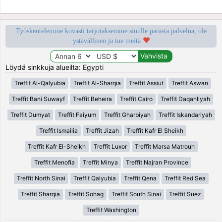
Työskentelemme kovasti tarjotaksemme sinulle parasta palvelua, ole
ystävällinen ja tue meitä
Löydä sinkkuja alueilta: Egypti
Treffit Al-Qalyubia
Treffit Al-Sharqia
Treffit Assiut
Treffit Aswan
Treffit Bani Suwayf
Treffit Beheira
Treffit Cairo
Treffit Daqahliyah
Treffit Dumyat
Treffit Faiyum
Treffit Gharbiyah
Treffit Iskandariyah
Treffit Ismailia
Treffit Jizah
Treffit Kafr El Sheikh
Treffit Kafr El-Sheikh
Treffit Luxor
Treffit Marsa Matrouh
Treffit Menofia
Treffit Minya
Treffit Najran Province
Treffit North Sinai
Treffit Qalyubia
Treffit Qena
Treffit Red Sea
Treffit Sharqia
Treffit Sohag
Treffit South Sinai
Treffit Suez
Treffit Washington