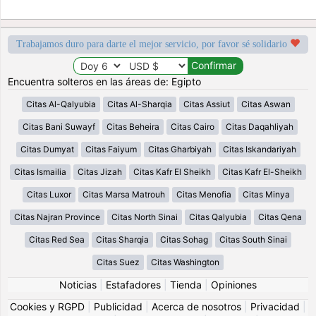
Trabajamos duro para darte el mejor servicio, por favor sé solidario
Encuentra solteros en las áreas de: Egipto
Citas Al-Qalyubia
Citas Al-Sharqia
Citas Assiut
Citas Aswan
Citas Bani Suwayf
Citas Beheira
Citas Cairo
Citas Daqahliyah
Citas Dumyat
Citas Faiyum
Citas Gharbiyah
Citas Iskandariyah
Citas Ismailia
Citas Jizah
Citas Kafr El Sheikh
Citas Kafr El-Sheikh
Citas Luxor
Citas Marsa Matrouh
Citas Menofia
Citas Minya
Citas Najran Province
Citas North Sinai
Citas Qalyubia
Citas Qena
Citas Red Sea
Citas Sharqia
Citas Sohag
Citas South Sinai
Citas Suez
Citas Washington
Noticias
|
Estafadores
|
Tienda
|
Opiniones
Cookies y RGPD
|
Publicidad
|
Acerca de nosotros
|
Privacidad
|