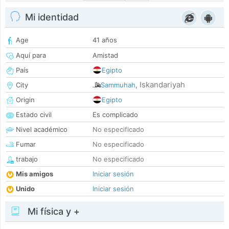
Mi identidad
Age
41 años
Aquí para
Amistad
País
Egipto
Iskandariyah
City
Sammuhah
,
Origin
Egipto
Estado civil
Es complicado
Nivel académico
No especificado
Fumar
No especificado
trabajo
No especificado
Mis amigos
Iniciar sesión
Unido
Iniciar sesión
Mi física y +