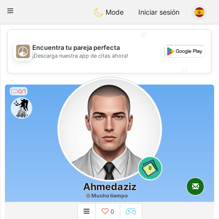
B
ahebik
Toggle
Mode
Iniciar sesión
navigation
💖
Encuentra tu pareja perfecta
💖
¡Descarga nuestra app de citas ahora!
💕
💕
0/1
0
Ahmedaziz
Mucho tiempo
0