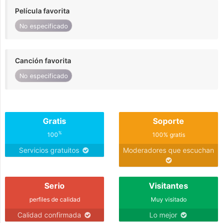
Película favorita
No especificado
Canción favorita
No especificado
Gratis
Soporte
%
100
100% gratis
Servicios gratuitos
Moderadores que escuchan
Serio
Visitantes
perfiles de calidad
Muy visitado
Calidad confirmada
Lo mejor