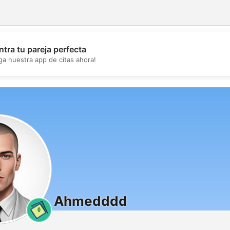
tra tu pareja perfecta
💖
ga nuestra app de citas ahora!
💕
Ahmedddd
0