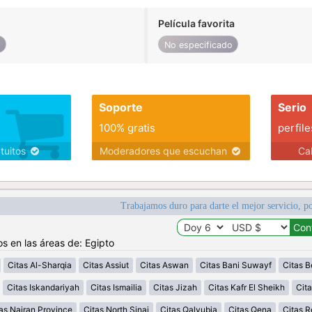
Película favorita
o
No especificado
Soporte
Serio
100% gratis
perfile
atuitos
Moderadores que escuchan
Ca
Trabajamos duro para darte el mejor servicio, po
os en las áreas de: Egipto
Citas Al-Sharqia
Citas Assiut
Citas Aswan
Citas Bani Suwayf
Citas B
Citas Iskandariyah
Citas Ismailia
Citas Jizah
Citas Kafr El Sheikh
Cita
as Najran Province
Citas North Sinai
Citas Qalyubia
Citas Qena
Citas 