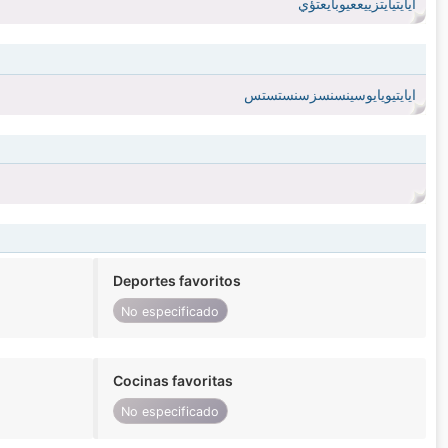
ايايتيايتزييععيوبايعتؤي
ايايتيويايوسينسنسزسنستستس
Deportes favoritos
No especificado
Cocinas favoritas
No especificado