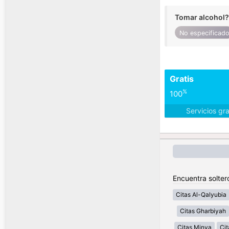
Tomar alcohol?
No especificad
Gratis
%
100
Servicios gr
Encuentra solter
Citas Al-Qalyubia
Citas Gharbiyah
Citas Minya
Cit