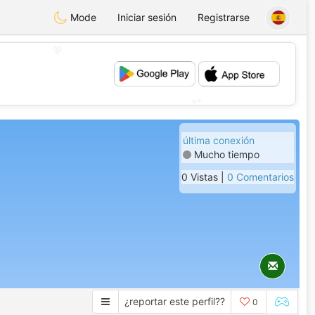
Mode
Iniciar sesión
Registrarse
💖
💕
última conexión
Mucho tiempo
0 Vistas |
0 Comentarios
¿reportar este perfil??
0