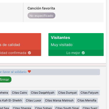
Canción favorita
No especificado
Visitantes
s de calidad
Muy visitado
lidad confirmada
Lo mejor
r favor sé solidario
eheira
Citas Cairo
Citas Daqahliyah
Citas Dumyat
Citas Faiyum
s Kafr El-Sheikh
Citas Luxor
Citas Marsa Matrouh
Citas Menofia
Red Sea
Citas Sharqia
Citas Sohag
Citas South Sinai
Citas Suez