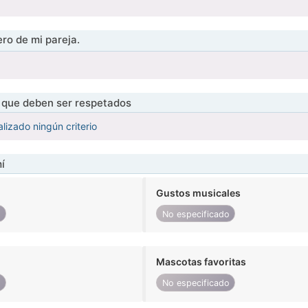
ro de mi pareja.
s que deben ser respetados
lizado ningún criterio
í
Gustos musicales
o
No especificado
Mascotas favoritas
o
No especificado