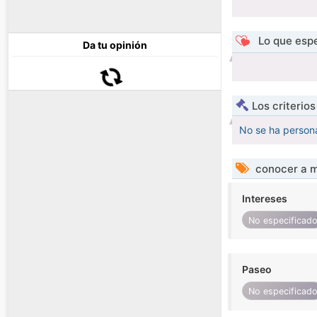
Lo que espe
Da tu opinión
Los criterio
No se ha persona
conocer a m
Intereses
No especificad
Paseo
No especificad