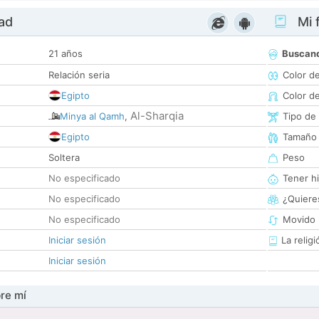
dad
Mi f
21 años
Buscan
Relación seria
Color d
Egipto
Color d
Al-Sharqia
Minya al Qamh
,
Tipo de
Egipto
Tamaño
Soltera
Peso
No especificado
Tener hi
No especificado
¿Quieres
No especificado
Movido 
Iniciar sesión
La religi
Iniciar sesión
re mí