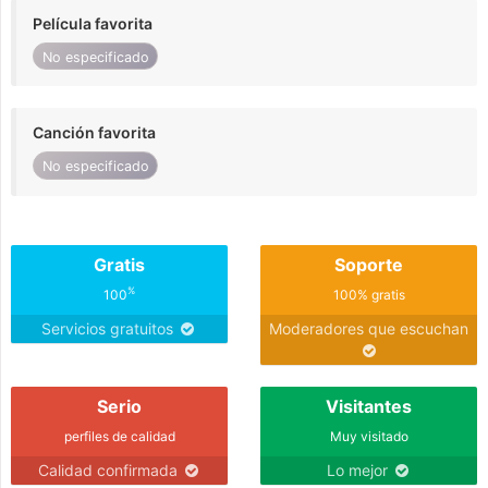
Película favorita
No especificado
Canción favorita
No especificado
Gratis
Soporte
%
100
100% gratis
Servicios gratuitos
Moderadores que escuchan
Serio
Visitantes
perfiles de calidad
Muy visitado
Calidad confirmada
Lo mejor