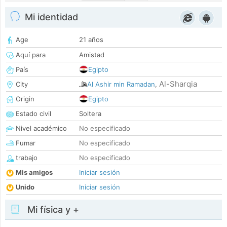
Mi identidad
Age
21 años
Aquí para
Amistad
País
Egipto
Al-Sharqia
City
Al Ashir min Ramadan
,
Origin
Egipto
Estado civil
Soltera
Nivel académico
No especificado
Fumar
No especificado
trabajo
No especificado
Mis amigos
Iniciar sesión
Unido
Iniciar sesión
Mi física y +