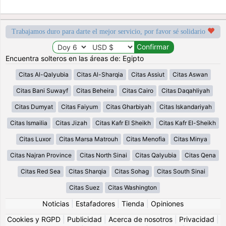
Trabajamos duro para darte el mejor servicio, por favor sé solidario
Encuentra solteros en las áreas de: Egipto
Citas Al-Qalyubia
Citas Al-Sharqia
Citas Assiut
Citas Aswan
Citas Bani Suwayf
Citas Beheira
Citas Cairo
Citas Daqahliyah
Citas Dumyat
Citas Faiyum
Citas Gharbiyah
Citas Iskandariyah
Citas Ismailia
Citas Jizah
Citas Kafr El Sheikh
Citas Kafr El-Sheikh
Citas Luxor
Citas Marsa Matrouh
Citas Menofia
Citas Minya
Citas Najran Province
Citas North Sinai
Citas Qalyubia
Citas Qena
Citas Red Sea
Citas Sharqia
Citas Sohag
Citas South Sinai
Citas Suez
Citas Washington
Noticias
|
Estafadores
|
Tienda
|
Opiniones
Cookies y RGPD
|
Publicidad
|
Acerca de nosotros
|
Privacidad
|