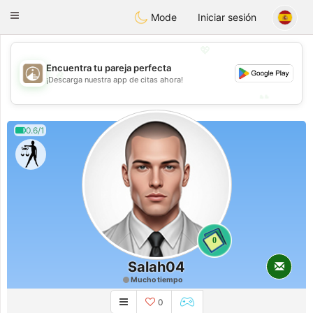
B
ahebik
Toggle
Mode
Iniciar sesión
navigation
💖
Encuentra tu pareja perfecta
💖
¡Descarga nuestra app de citas ahora!
💕
💕
0.6/1
0
Salah04
Mucho tiempo
0