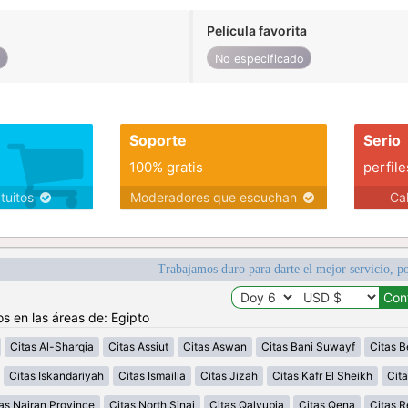
Película favorita
o
No especificado
Soporte
Serio
100% gratis
perfile
atuitos
Moderadores que escuchan
Ca
Trabajamos duro para darte el mejor servicio, po
os en las áreas de: Egipto
Citas Al-Sharqia
Citas Assiut
Citas Aswan
Citas Bani Suwayf
Citas B
Citas Iskandariyah
Citas Ismailia
Citas Jizah
Citas Kafr El Sheikh
Cita
as Najran Province
Citas North Sinai
Citas Qalyubia
Citas Qena
Citas 