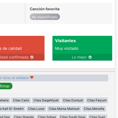
Canción favorita
No especificado
Visitantes
s de calidad
Muy visitado
lidad confirmada
Lo mejor
r favor sé solidario
eheira
Citas Cairo
Citas Daqahliyah
Citas Dumyat
Citas Faiyum
s Kafr El-Sheikh
Citas Luxor
Citas Marsa Matrouh
Citas Menofia
Red Sea
Citas Sharqia
Citas Sohag
Citas South Sinai
Citas Suez