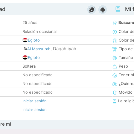
dad
Mi f
25 años
Buscan
Relación ocasional
Color d
Egipto
Color d
Daqahliyah
Al Mansurah
,
Tipo de
Egipto
Tamaño
Soltera
Peso
No especificado
Tener hi
No especificado
¿Quieres
No especificado
Movido 
Iniciar sesión
La religi
Iniciar sesión
re mí