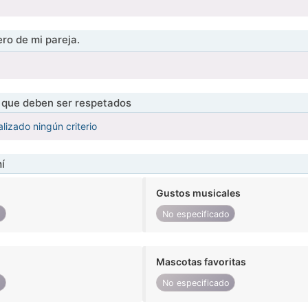
ro de mi pareja.
s que deben ser respetados
lizado ningún criterio
í
Gustos musicales
o
No especificado
Mascotas favoritas
o
No especificado