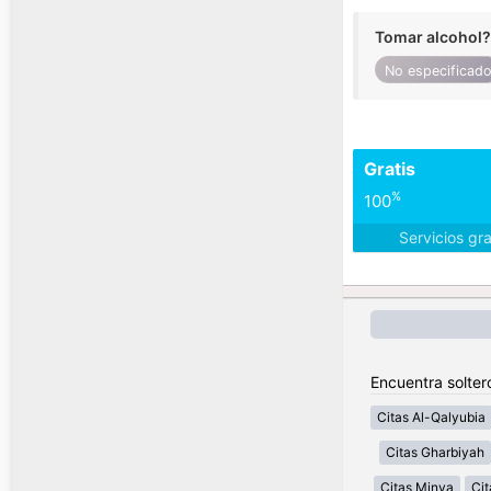
Tomar alcohol?
No especificad
Gratis
%
100
Servicios gr
Encuentra solter
Citas Al-Qalyubia
Citas Gharbiyah
Citas Minya
Cit