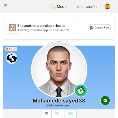
B
ahebik
Toggle
Mode
Iniciar sesión
navigation
💖
Encuentra tu pareja perfecta
💖
¡Descarga nuestra app de citas ahora!
💕
💕
0.5/1
0
Mohamedelsayed33
Mucho tiempo
0