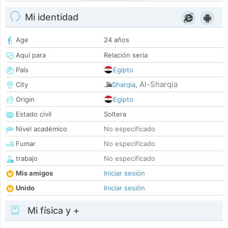
Mi identidad
Age
24 años
Aquí para
Relación seria
País
Egipto
Al-Sharqia
City
Sharqia
,
Origin
Egipto
Estado civil
Soltera
Nivel académico
No especificado
Fumar
No especificado
trabajo
No especificado
Mis amigos
Iniciar sesión
Unido
Iniciar sesión
Mi física y +