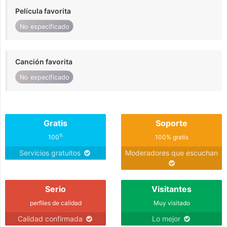
Película favorita
No especificado
Canción favorita
No especificado
Gratis
Soporte
%
100
100% gratis
Servicios gratuitos
Moderadores que escuchan
Serio
Visitantes
perfiles de calidad
Muy visitado
Calidad confirmada
Lo mejor