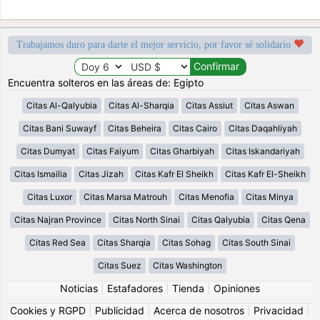
Trabajamos duro para darte el mejor servicio, por favor sé solidario
Encuentra solteros en las áreas de: Egipto
Citas Al-Qalyubia
Citas Al-Sharqia
Citas Assiut
Citas Aswan
Citas Bani Suwayf
Citas Beheira
Citas Cairo
Citas Daqahliyah
Citas Dumyat
Citas Faiyum
Citas Gharbiyah
Citas Iskandariyah
Citas Ismailia
Citas Jizah
Citas Kafr El Sheikh
Citas Kafr El-Sheikh
Citas Luxor
Citas Marsa Matrouh
Citas Menofia
Citas Minya
Citas Najran Province
Citas North Sinai
Citas Qalyubia
Citas Qena
Citas Red Sea
Citas Sharqia
Citas Sohag
Citas South Sinai
Citas Suez
Citas Washington
Noticias
|
Estafadores
|
Tienda
|
Opiniones
Cookies y RGPD
|
Publicidad
|
Acerca de nosotros
|
Privacidad
|