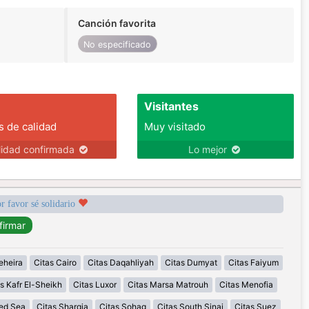
Canción favorita
No especificado
Visitantes
s de calidad
Muy visitado
lidad confirmada
Lo mejor
r favor sé solidario
eheira
Citas Cairo
Citas Daqahliyah
Citas Dumyat
Citas Faiyum
s Kafr El-Sheikh
Citas Luxor
Citas Marsa Matrouh
Citas Menofia
Red Sea
Citas Sharqia
Citas Sohag
Citas South Sinai
Citas Suez