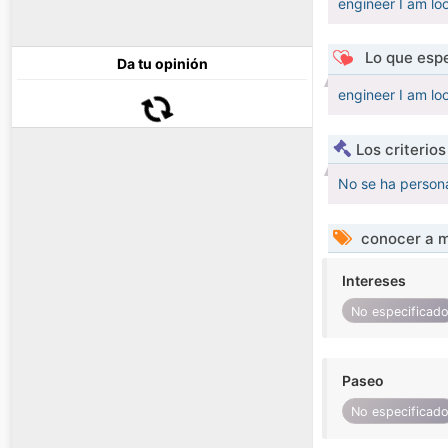
engineer I am loo
Lo que espe
Da tu opinión
engineer I am loo
Los criterio
No se ha persona
conocer a m
Intereses
No especificad
Paseo
No especificad