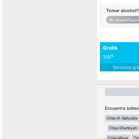
Tomar alcohol?
No especificad
Gratis
%
100
Servicios gr
Encuentra solter
Citas Al-Qalyubia
Citas Gharbiyah
Citas Minya
Cit