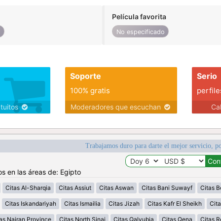
Película favorita
o
No especificado
Soporte
Serio
100% gratis
perfile
atuitos
Moderadores que escuchan
Ca
Trabajamos duro para darte el mejor servicio, po
os en las áreas de: Egipto
Citas Al-Sharqia
Citas Assiut
Citas Aswan
Citas Bani Suwayf
Citas B
Citas Iskandariyah
Citas Ismailia
Citas Jizah
Citas Kafr El Sheikh
Cita
as Najran Province
Citas North Sinai
Citas Qalyubia
Citas Qena
Citas 