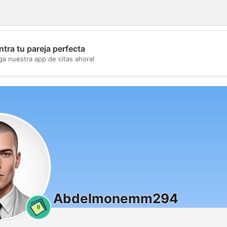
tra tu pareja perfecta
💖
ga nuestra app de citas ahora!
💕
Abdelmonemm294
0