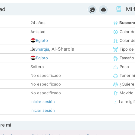
dad
Mi f
24 años
Buscan
Amistad
Color d
Egipto
Color d
Al-Sharqia
Sharqia
,
Tipo de
Egipto
Tamaño
Soltera
Peso
No especificado
Tener hi
No especificado
¿Quieres
No especificado
Movido 
Iniciar sesión
La religi
Iniciar sesión
re mí