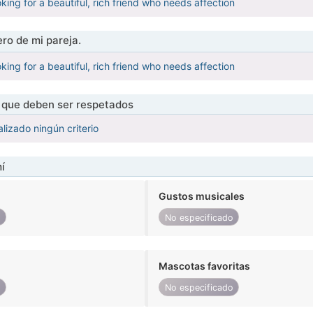
king for a beautiful, rich friend who needs affection
ro de mi pareja.
king for a beautiful, rich friend who needs affection
s que deben ser respetados
lizado ningún criterio
í
Gustos musicales
o
No especificado
Mascotas favoritas
o
No especificado