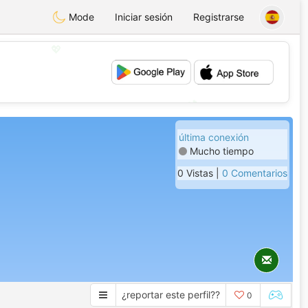
Mode
Iniciar sesión
Registrarse
💖
💕
última conexión
Mucho tiempo
0 Vistas |
0 Comentarios
¿reportar este perfil??
0