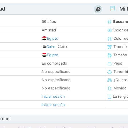
dad
Mi f
56 años
Buscan
Amistad
Color d
Egipto
Color d
Cairo
Cairo
,
Tipo de
Egipto
Tamaño
Es complicado
Peso
No especificado
Tener hi
No especificado
¿Quieres
No especificado
Movido 
Iniciar sesión
La religi
Iniciar sesión
re mí