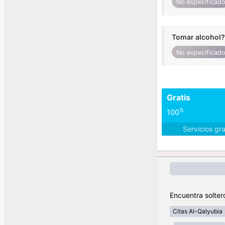
No especificad
Tomar alcohol?
No especificad
Gratis
%
100
Servicios gr
Encuentra solter
Citas Al-Qalyubia