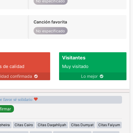
No especificado
Canción favorita
No especificado
Visitantes
s de calidad
Muy visitado
lidad confirmada
Lo mejor
r favor sé solidario
eheira
Citas Cairo
Citas Daqahliyah
Citas Dumyat
Citas Faiyum