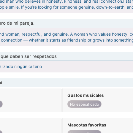
ed man who believes in honesty, kindness, and real connection.I stan
ple smile. If you’re looking for someone genuine, down-to-earth, and 
ro de mi pareja.
kind woman, respectful, and genuine. A woman who values honesty, 
al connection — whether it starts as friendship or grows into somethi
s que deben ser respetados
lizado ningún criterio
í
Gustos musicales
o
No especificado
Mascotas favoritas