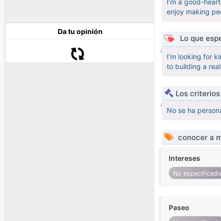
I’m a good-heart
enjoy making peo
Da tu opinión
Lo que espe
I’m looking for 
to building a re
Los criterio
No se ha persona
conocer a m
Intereses
No especificad
Paseo