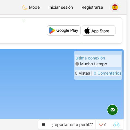
Mode
Iniciar sesión
Registrarse
💖
💕
última conexión
Mucho tiempo
0 Vistas |
0 Comentarios
¿reportar este perfil??
0