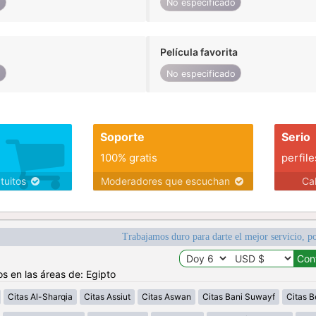
o
No especificado
Película favorita
o
No especificado
Soporte
Serio
100% gratis
perfile
atuitos
Moderadores que escuchan
Ca
Trabajamos duro para darte el mejor servicio, po
os en las áreas de: Egipto
Citas Al-Sharqia
Citas Assiut
Citas Aswan
Citas Bani Suwayf
Citas B