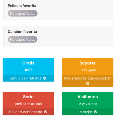
Película favorita
No especificado
Canción favorita
No especificado
Gratis
Soporte
%
100
100% gratis
Servicios gratuitos
Moderadores que escuchan
Serio
Visitantes
perfiles de calidad
Muy visitado
Calidad confirmada
Lo mejor