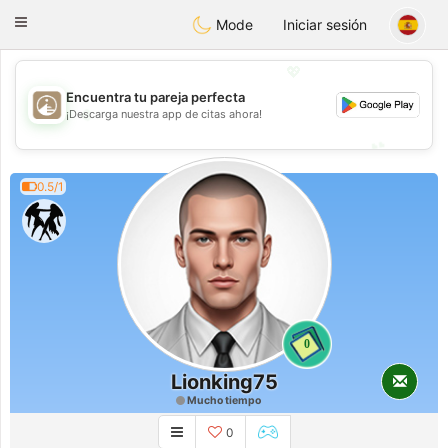
B
ahebik
Toggle
Mode
Iniciar sesión
navigation
💖
Encuentra tu pareja perfecta
💖
¡Descarga nuestra app de citas ahora!
💕
💕
0.5/1
0
Lionking75
Mucho tiempo
0