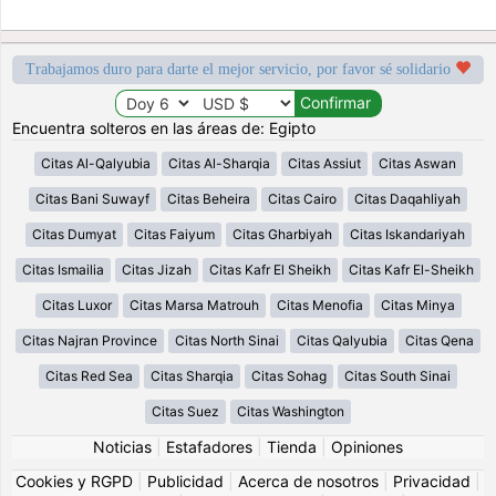
Trabajamos duro para darte el mejor servicio, por favor sé solidario
Encuentra solteros en las áreas de: Egipto
Citas Al-Qalyubia
Citas Al-Sharqia
Citas Assiut
Citas Aswan
Citas Bani Suwayf
Citas Beheira
Citas Cairo
Citas Daqahliyah
Citas Dumyat
Citas Faiyum
Citas Gharbiyah
Citas Iskandariyah
Citas Ismailia
Citas Jizah
Citas Kafr El Sheikh
Citas Kafr El-Sheikh
Citas Luxor
Citas Marsa Matrouh
Citas Menofia
Citas Minya
Citas Najran Province
Citas North Sinai
Citas Qalyubia
Citas Qena
Citas Red Sea
Citas Sharqia
Citas Sohag
Citas South Sinai
Citas Suez
Citas Washington
Noticias
|
Estafadores
|
Tienda
|
Opiniones
Cookies y RGPD
|
Publicidad
|
Acerca de nosotros
|
Privacidad
|