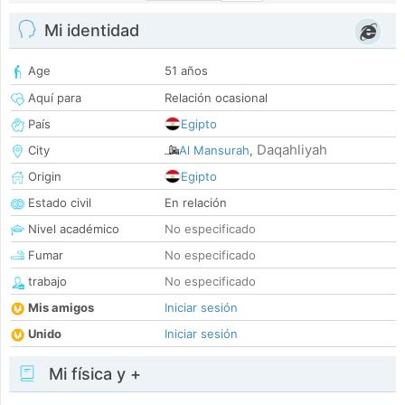
Mi identidad
Age
51 años
Aquí para
Relación ocasional
País
Egipto
Daqahliyah
City
Al Mansurah
,
Origin
Egipto
Estado civil
En relación
Nivel académico
No especificado
Fumar
No especificado
trabajo
No especificado
Mis amigos
Iniciar sesión
Unido
Iniciar sesión
Mi física y +