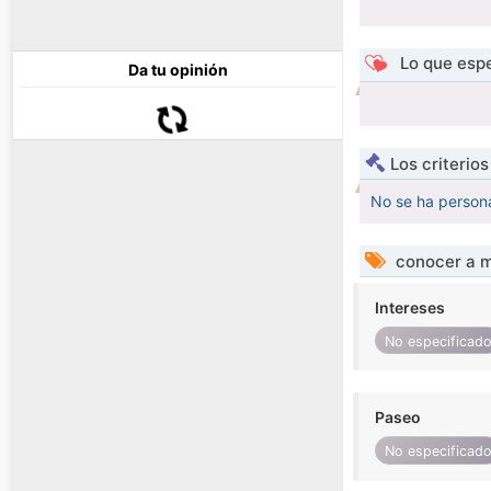
Lo que espe
Da tu opinión
Los criterio
No se ha persona
conocer a m
Intereses
No especificad
Paseo
No especificad