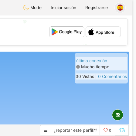
Mode
Iniciar sesión
Registrarse
💖
💕
última conexión
Mucho tiempo
30 Vistas |
0 Comentarios
¿reportar este perfil??
0