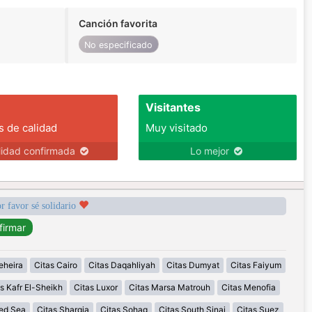
Canción favorita
No especificado
Visitantes
s de calidad
Muy visitado
lidad confirmada
Lo mejor
r favor sé solidario
eheira
Citas Cairo
Citas Daqahliyah
Citas Dumyat
Citas Faiyum
s Kafr El-Sheikh
Citas Luxor
Citas Marsa Matrouh
Citas Menofia
Red Sea
Citas Sharqia
Citas Sohag
Citas South Sinai
Citas Suez