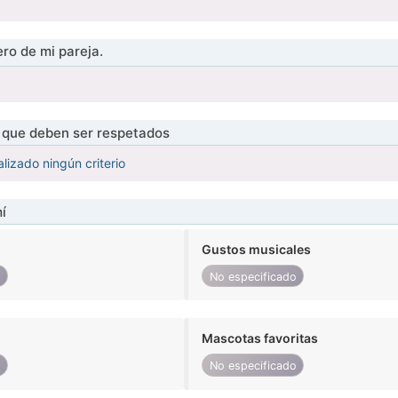
ro de mi pareja.
s que deben ser respetados
lizado ningún criterio
í
Gustos musicales
o
No especificado
Mascotas favoritas
o
No especificado