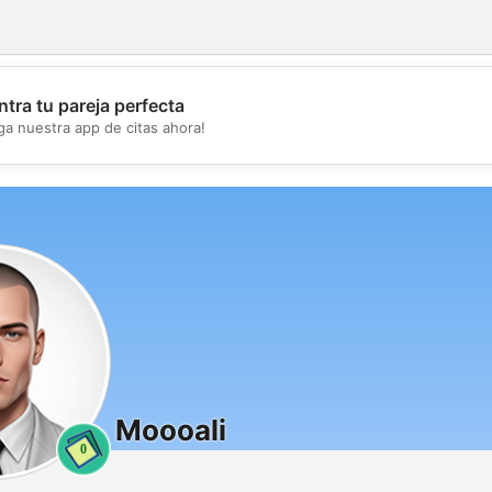
tra tu pareja perfecta
💖
ga nuestra app de citas ahora!
💕
Moooali
0