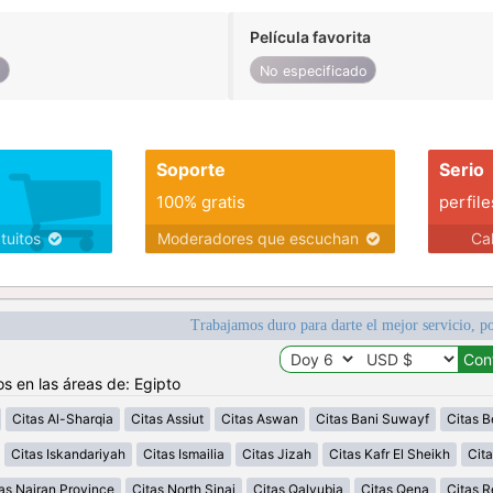
Película favorita
o
No especificado
Soporte
Serio
100% gratis
perfile
atuitos
Moderadores que escuchan
Ca
Trabajamos duro para darte el mejor servicio, po
os en las áreas de: Egipto
Citas Al-Sharqia
Citas Assiut
Citas Aswan
Citas Bani Suwayf
Citas B
Citas Iskandariyah
Citas Ismailia
Citas Jizah
Citas Kafr El Sheikh
Cita
as Najran Province
Citas North Sinai
Citas Qalyubia
Citas Qena
Citas 