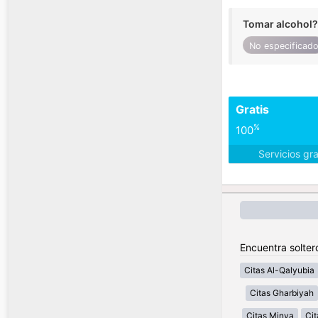
Tomar alcohol?
No especificad
Gratis
%
100
Servicios gr
Encuentra solter
Citas Al-Qalyubia
Citas Gharbiyah
Citas Minya
Cit