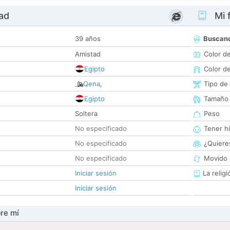
dad
Mi f
39 años
Buscan
Amistad
Color d
Egipto
Color d
Qena
,
Tipo de
Egipto
Tamaño
Soltera
Peso
No especificado
Tener hi
No especificado
¿Quieres
No especificado
Movido 
Iniciar sesión
La religi
Iniciar sesión
re mí