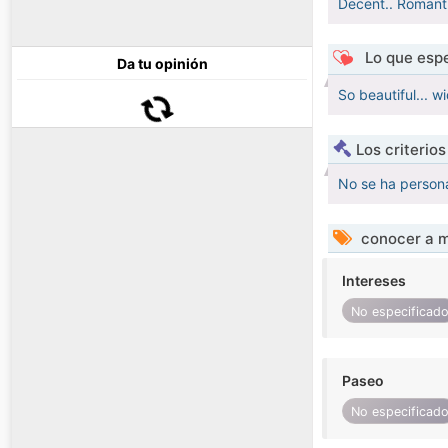
Decent.. Romantic
Lo que espe
Da tu opinión
So beautiful... w
Los criterio
No se ha persona
conocer a m
Intereses
No especificad
Paseo
No especificad