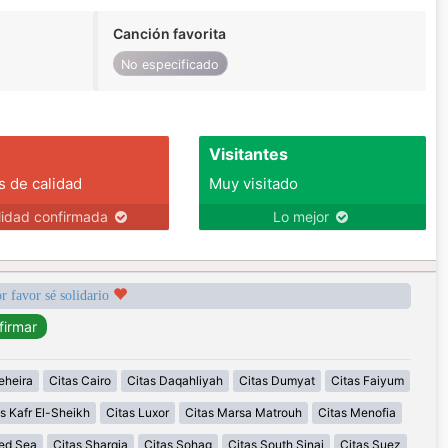
Canción favorita
No especificado
Visitantes
s de calidad
Muy visitado
lidad confirmada
Lo mejor
r favor sé solidario
eheira
Citas Cairo
Citas Daqahliyah
Citas Dumyat
Citas Faiyum
s Kafr El-Sheikh
Citas Luxor
Citas Marsa Matrouh
Citas Menofia
Red Sea
Citas Sharqia
Citas Sohag
Citas South Sinai
Citas Suez