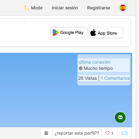
Mode
Iniciar sesión
Registrarse
💖
💕
última conexión
Mucho tiempo
26 Vistas |
1 Comentarios
¿reportar este perfil??
3