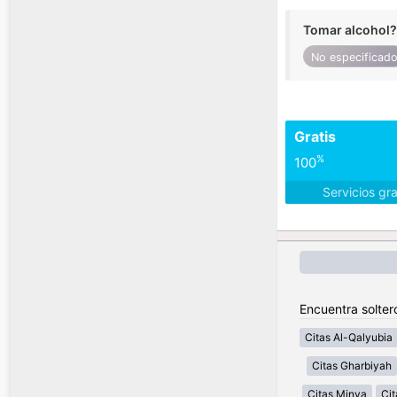
Tomar alcohol?
No especificad
Gratis
%
100
Servicios gr
Encuentra solter
Citas Al-Qalyubia
Citas Gharbiyah
Citas Minya
Cit