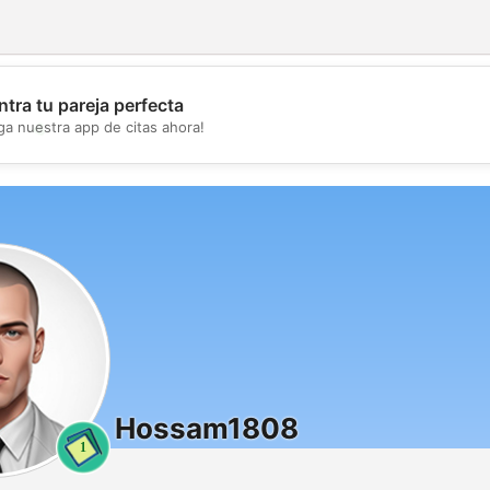
tra tu pareja perfecta
💖
ga nuestra app de citas ahora!
💕
Hossam1808
1