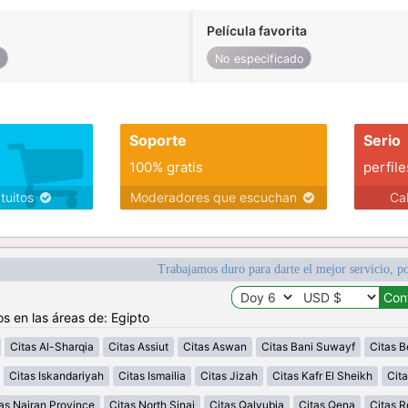
Película favorita
o
No especificado
Soporte
Serio
100% gratis
perfile
atuitos
Moderadores que escuchan
Ca
Trabajamos duro para darte el mejor servicio, po
os en las áreas de: Egipto
Citas Al-Sharqia
Citas Assiut
Citas Aswan
Citas Bani Suwayf
Citas B
Citas Iskandariyah
Citas Ismailia
Citas Jizah
Citas Kafr El Sheikh
Cita
as Najran Province
Citas North Sinai
Citas Qalyubia
Citas Qena
Citas 