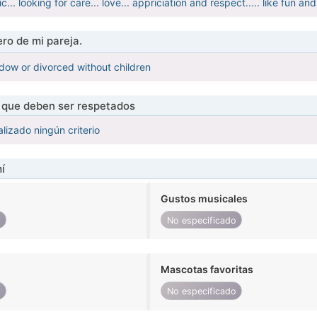
... looking for care... love... appriciation and respect..... like fun an
ro de mi pareja.
idow or divorced without children
s que deben ser respetados
lizado ningún criterio
í
Gustos musicales
o
No especificado
Mascotas favoritas
o
No especificado