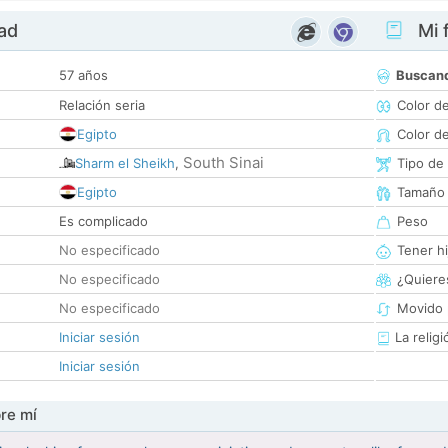
dad
Mi f
57 años
Buscan
Relación seria
Color d
Egipto
Color d
South Sinai
Sharm el Sheikh
,
Tipo de
Egipto
Tamaño
Es complicado
Peso
No especificado
Tener hi
No especificado
¿Quieres
No especificado
Movido 
Iniciar sesión
La religi
Iniciar sesión
re mí